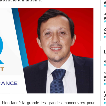
(
0
A
p
0
O
R
0
G
0
S
b
B
0
L
J
L
t bien lancé la grande les grandes manoeuvres pour
0