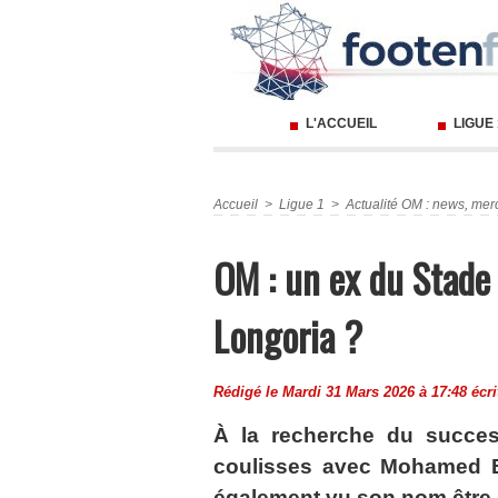
L'ACCUEIL
LIGUE
Accueil
>
Ligue 1
>
Actualité OM : news, merc
OM : un ex du Stade
Longoria ?
Rédigé le Mardi 31 Mars 2026 à 17:48 écri
À la recherche du succes
coulisses avec Mohamed B
également vu son nom être a