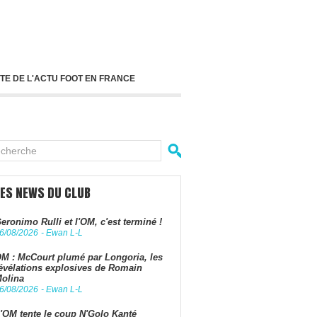
TE DE L'ACTU FOOT EN FRANCE
LES NEWS DU CLUB
eronimo Rulli et l'OM, c'est terminé !
6/08/2026
-
Ewan L-L
M : McCourt plumé par Longoria, les
évélations explosives de Romain
olina
6/08/2026
-
Ewan L-L
'OM tente le coup N'Golo Kanté