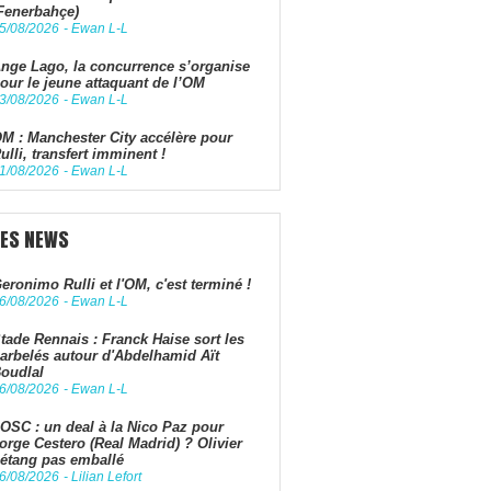
Fenerbahçe)
5/08/2026
-
Ewan L-L
nge Lago, la concurrence s’organise
our le jeune attaquant de l’OM
3/08/2026
-
Ewan L-L
M : Manchester City accélère pour
ulli, transfert imminent !
1/08/2026
-
Ewan L-L
LES NEWS
eronimo Rulli et l'OM, c'est terminé !
6/08/2026
-
Ewan L-L
tade Rennais : Franck Haise sort les
arbelés autour d'Abdelhamid Aït
oudlal
6/08/2026
-
Ewan L-L
OSC : un deal à la Nico Paz pour
orge Cestero (Real Madrid) ? Olivier
étang pas emballé
6/08/2026
-
Lilian Lefort