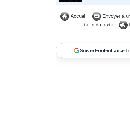
Accueil
Envoyer à u
taille du texte
D
Suivre Footenfrance.fr