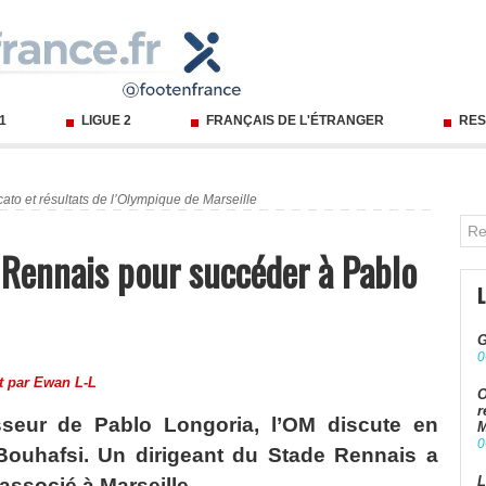
 1
LIGUE 2
FRANÇAIS DE L'ÉTRANGER
RES
ato et résultats de l’Olympique de Marseille
 Rennais pour succéder à Pablo
G
0
t par
Ewan L-L
O
r
seur de Pablo Longoria, l’OM discute en
M
0
ouhafsi. Un dirigeant du Stade Rennais a
L
ssocié à Marseille.