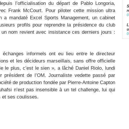
puis l’officialisation du départ de Pablo Longoria,
S
ec Frank McCourt. Pour piloter cette mission ultra
r
0
cain a mandaté Excel Sports Management, un cabinet
usieurs profils pour reprendre la présidence du club
L
u
, un nom revient avec insistance ces derniers jours :
0
échanges informels ont eu lieu entre le directeur
ns et les décideurs marseillais, sans offre officielle
e le plus, c’est le sien », a lâché Daniel Riolo, lundi
ur président de l’OM. Journaliste vedette passé par
société de production fondée par Pierre-Antoine Capton
fsi n’est pas insensible à un tel challenge, lui qui
s et ses coulisses.