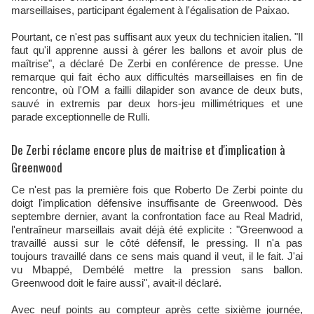
marseillaises, participant également à l'égalisation de Paixao.​
Pourtant, ce n'est pas suffisant aux yeux du technicien italien. "Il
faut qu'il apprenne aussi à gérer les ballons et avoir plus de
maîtrise", a déclaré De Zerbi en conférence de presse. Une
remarque qui fait écho aux difficultés marseillaises en fin de
rencontre, où l'OM a failli dilapider son avance de deux buts,
sauvé in extremis par deux hors-jeu millimétriques et une
parade exceptionnelle de Rulli.​
De Zerbi réclame encore plus de maitrise et d'implication à
Greenwood
Ce n'est pas la première fois que Roberto De Zerbi pointe du
doigt l'implication défensive insuffisante de Greenwood. Dès
septembre dernier, avant la confrontation face au Real Madrid,
l'entraîneur marseillais avait déjà été explicite : "Greenwood a
travaillé aussi sur le côté défensif, le pressing. Il n'a pas
toujours travaillé dans ce sens mais quand il veut, il le fait. J'ai
vu Mbappé, Dembélé mettre la pression sans ballon.
Greenwood doit le faire aussi", avait-il déclaré.
Avec neuf points au compteur après cette sixième journée,