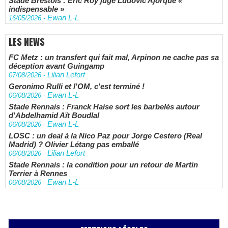
Stade Brestois : Éric Roy juge Ludovic Ajorque «
indispensable »
Ewan L-L
16/05/2026
-
LES NEWS
FC Metz : un transfert qui fait mal, Arpinon ne cache pas sa
déception avant Guingamp
Lilian Lefort
07/08/2026
-
Geronimo Rulli et l'OM, c'est terminé !
Ewan L-L
06/08/2026
-
Stade Rennais : Franck Haise sort les barbelés autour
d'Abdelhamid Aït Boudlal
Ewan L-L
06/08/2026
-
LOSC : un deal à la Nico Paz pour Jorge Cestero (Real
Madrid) ? Olivier Létang pas emballé
Lilian Lefort
06/08/2026
-
Stade Rennais : la condition pour un retour de Martin
Terrier à Rennes
Ewan L-L
06/08/2026
-