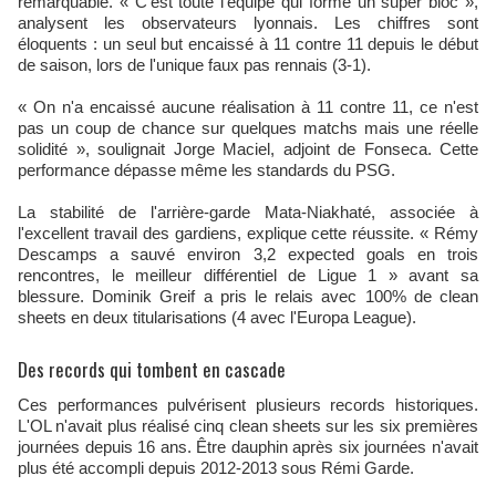
remarquable. « C'est toute l'équipe qui forme un super bloc »,
analysent les observateurs lyonnais. Les chiffres sont
éloquents : un seul but encaissé à 11 contre 11 depuis le début
de saison, lors de l'unique faux pas rennais (3-1).
« On n'a encaissé aucune réalisation à 11 contre 11, ce n'est
pas un coup de chance sur quelques matchs mais une réelle
solidité », soulignait Jorge Maciel, adjoint de Fonseca. Cette
performance dépasse même les standards du PSG.
La stabilité de l'arrière-garde Mata-Niakhaté, associée à
l'excellent travail des gardiens, explique cette réussite. « Rémy
Descamps a sauvé environ 3,2 expected goals en trois
rencontres, le meilleur différentiel de Ligue 1 » avant sa
blessure. Dominik Greif a pris le relais avec 100% de clean
sheets en deux titularisations (4 avec l'Europa League).
Des records qui tombent en cascade
Ces performances pulvérisent plusieurs records historiques.
L'OL n'avait plus réalisé cinq clean sheets sur les six premières
journées depuis 16 ans. Être dauphin après six journées n'avait
plus été accompli depuis 2012-2013 sous Rémi Garde.