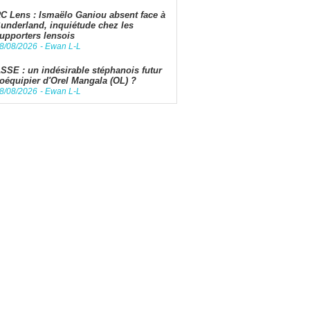
C Lens : Ismaëlo Ganiou absent face à
underland, inquiétude chez les
upporters lensois
8/08/2026
-
Ewan L-L
SSE : un indésirable stéphanois futur
oéquipier d'Orel Mangala (OL) ?
8/08/2026
-
Ewan L-L