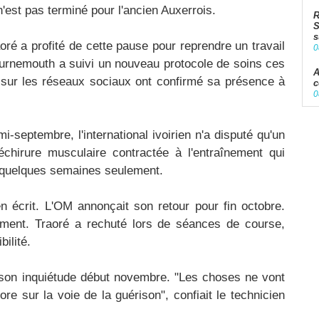
n'est pas terminé pour l'ancien Auxerrois.
R
S
s
ré a profité de cette pause pour reprendre un travail
0
ournemouth a suivi un nouveau protocole de soins ces
A
sur les réseaux sociaux ont confirmé sa présence à
c
0
i-septembre, l'international ivoirien n'a disputé qu'un
chirure musculaire contractée à l'entraînement qui
né quelques semaines seulement.​
n écrit. L'OM annonçait son retour pour fin octobre.
ement. Traoré a rechuté lors de séances de course,
ilité.​
son inquiétude début novembre. "Les choses ne vont
ore sur la voie de la guérison", confiait le technicien