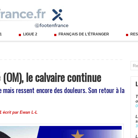
 1
LIGUE 2
FRANÇAIS DE L'ÉTRANGER
RES
(OM), le calvaire continue
 mais ressent encore des douleurs. Son retour à la
T
u
o
0
 écrit par
Ewan L-L
L
s
3
L