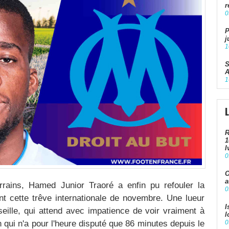
r
0
P
j
1
S
A
1
R
1
I
0
O
a
rains, Hamed Junior Traoré a enfin pu refouler la
0
 cette trêve internationale de novembre. Une lueur
I
eille, qui attend avec impatience de voir vraiment à
l
en qui n'a pour l'heure disputé que 86 minutes depuis le
0