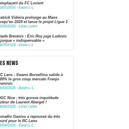
emplaçant du FC Lorient
3/07/2026
-
Ewan L-L
atrick Videira prolonge au Mans
usqu’en 2029 et lance le projet Ligue 1
0/06/2026
-
Lilian Lefort
tade Brestois : Éric Roy juge Ludovic
jorque « indispensable »
6/05/2026
-
Ewan L-L
LES NEWS
C Lens : Swann Borsellino valide à
00% le gros coup mercato Franjo
vanovic
9/08/2026
-
Ewan L-L
GC Nice : très grosse inquiétude
utour de Laurent Abergel !
9/08/2026
-
Lilian Lefort
smaëlo Ganiou a repoussé du très
ourd pour le RC Lens
9/08/2026
-
Ewan L-L