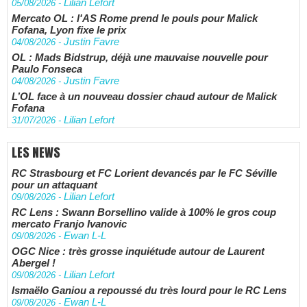
Lilian Lefort
05/08/2026
-
Mercato OL : l'AS Rome prend le pouls pour Malick
Fofana, Lyon fixe le prix
Justin Favre
04/08/2026
-
OL : Mads Bidstrup, déjà une mauvaise nouvelle pour
Paulo Fonseca
Justin Favre
04/08/2026
-
L’OL face à un nouveau dossier chaud autour de Malick
Fofana
Lilian Lefort
31/07/2026
-
LES NEWS
RC Strasbourg et FC Lorient devancés par le FC Séville
pour un attaquant
Lilian Lefort
09/08/2026
-
RC Lens : Swann Borsellino valide à 100% le gros coup
mercato Franjo Ivanovic
Ewan L-L
09/08/2026
-
OGC Nice : très grosse inquiétude autour de Laurent
Abergel !
Lilian Lefort
09/08/2026
-
Ismaëlo Ganiou a repoussé du très lourd pour le RC Lens
Ewan L-L
09/08/2026
-