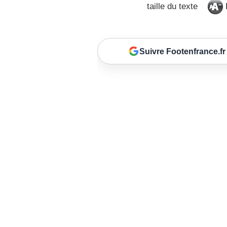
taille du texte
D
Suivre Footenfrance.fr