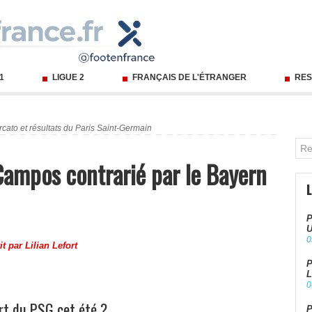
 1
LIGUE 2
FRANÇAIS DE L'ÉTRANGER
RES
cato et résultats du Paris Saint-Germain
Campos contrarié par le Bayern
P
U
0
it par
Lilian Lefort
P
L
0
t du PSG cet été ?
P