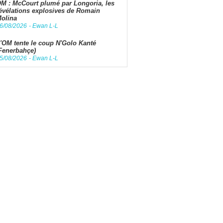
M : McCourt plumé par Longoria, les
évélations explosives de Romain
olina
6/08/2026
-
Ewan L-L
'OM tente le coup N'Golo Kanté
Fenerbahçe)
5/08/2026
-
Ewan L-L