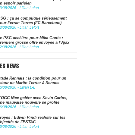
n espoir parisien
3/08/2026
-
Lilian Lefort
SG : ça se complique sérieusement
our Ferran Torres (FC Barcelone)
3/08/2026
-
Lilian Lefort
e PSG accélère pour Mika Godts :
remière grosse offre envoyée à l’Ajax
2/08/2026
-
Lilian Lefort
LES NEWS
tade Rennais : la condition pour un
etour de Martin Terrier à Rennes
6/08/2026
-
Ewan L-L
'OGC Nice galère avec Kevin Carlos,
ne mauvaise nouvelle se profile
6/08/2026
-
Lilian Lefort
royes : Edwin Pindi réaliste sur les
bjectifs de l'ESTAC
6/08/2026
-
Lilian Lefort