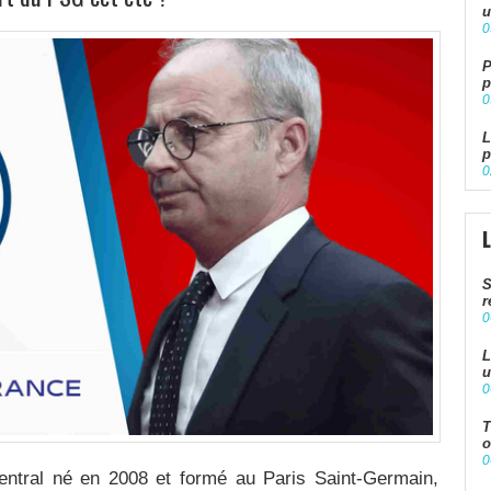
u
0
P
p
0
L
p
0
S
r
0
L
u
0
T
o
0
tral né en 2008 et formé au Paris Saint-Germain,