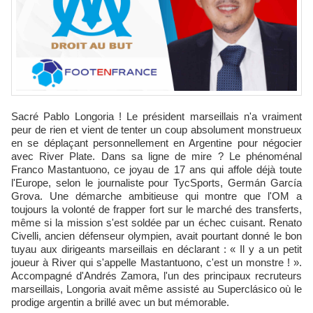
Sacré Pablo Longoria ! Le président marseillais n'a vraiment
peur de rien et vient de tenter un coup absolument monstrueux
en se déplaçant personnellement en Argentine pour négocier
avec River Plate. Dans sa ligne de mire ? Le phénoménal
Franco Mastantuono, ce joyau de 17 ans qui affole déjà toute
l'Europe, selon le journaliste pour TycSports, Germán García
Grova. Une démarche ambitieuse qui montre que l'OM a
toujours la volonté de frapper fort sur le marché des transferts,
même si la mission s'est soldée par un échec cuisant. Renato
Civelli, ancien défenseur olympien, avait pourtant donné le bon
tuyau aux dirigeants marseillais en déclarant : « Il y a un petit
joueur à River qui s'appelle Mastantuono, c'est un monstre ! ».
Accompagné d'Andrés Zamora, l'un des principaux recruteurs
marseillais, Longoria avait même assisté au Superclásico où le
prodige argentin a brillé avec un but mémorable.