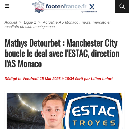
Accueil
>
Ligue 1
>
Actualité AS Monaco : news, mercato et
résultats du club monégasque
Mathys Detourbet : Manchester City
boucle le deal avec l'ESTAC, direction
l'AS Monaco
Rédigé le Vendredi 15 Mai 2026 à 16:34 écrit par
Lilian Lefort