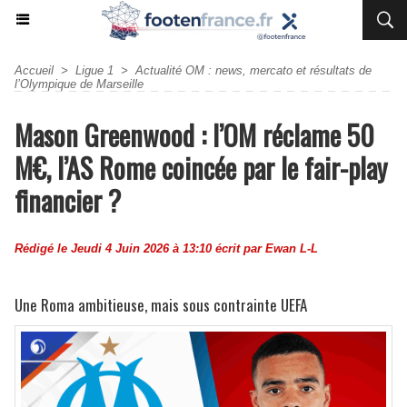
Accueil
>
Ligue 1
>
Actualité OM : news, mercato et résultats de
l’Olympique de Marseille
Mason Greenwood : l’OM réclame 50
M€, l’AS Rome coincée par le fair-play
financier ?
Rédigé le Jeudi 4 Juin 2026 à 13:10 écrit par
Ewan L-L
Une Roma ambitieuse, mais sous contrainte UEFA