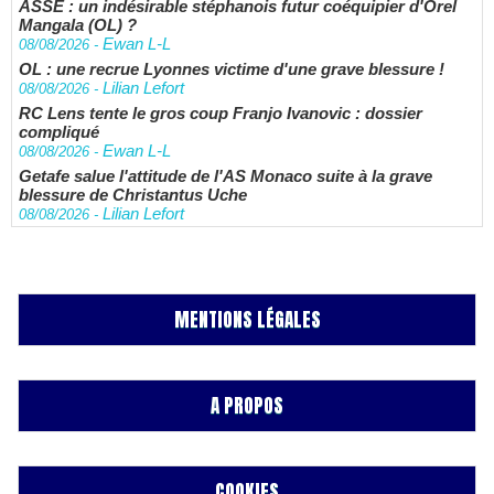
ASSE : un indésirable stéphanois futur coéquipier d'Orel
Mangala (OL) ?
Ewan L-L
08/08/2026
-
OL : une recrue Lyonnes victime d'une grave blessure !
Lilian Lefort
08/08/2026
-
RC Lens tente le gros coup Franjo Ivanovic : dossier
compliqué
Ewan L-L
08/08/2026
-
Getafe salue l'attitude de l'AS Monaco suite à la grave
blessure de Christantus Uche
Lilian Lefort
08/08/2026
-
MENTIONS LÉGALES
A PROPOS
COOKIES