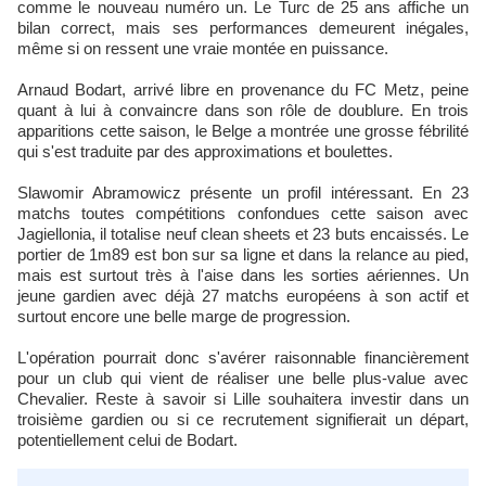
comme le nouveau numéro un. Le Turc de 25 ans affiche un
bilan correct, mais ses performances demeurent inégales,
même si on ressent une vraie montée en puissance.
Arnaud Bodart, arrivé libre en provenance du FC Metz, peine
quant à lui à convaincre dans son rôle de doublure. En trois
apparitions cette saison, le Belge a montrée une grosse fébrilité
qui s'est traduite par des approximations et boulettes.
Slawomir Abramowicz présente un profil intéressant. En 23
matchs toutes compétitions confondues cette saison avec
Jagiellonia, il totalise neuf clean sheets et 23 buts encaissés. Le
portier de 1m89 est bon sur sa ligne et dans la relance au pied,
mais est surtout très à l'aise dans les sorties aériennes. Un
jeune gardien avec déjà 27 matchs européens à son actif et
surtout encore une belle marge de progression.
L'opération pourrait donc s'avérer raisonnable financièrement
pour un club qui vient de réaliser une belle plus-value avec
Chevalier. Reste à savoir si Lille souhaitera investir dans un
troisième gardien ou si ce recrutement signifierait un départ,
potentiellement celui de Bodart.