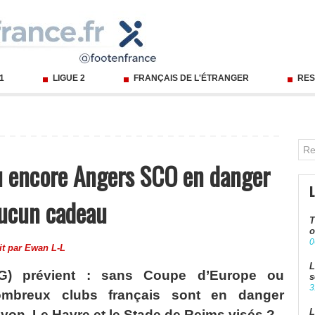
 1
LIGUE 2
FRANÇAIS DE L'ÉTRANGER
RES
ou encore Angers SCO en danger
aucun cadeau
T
o
0
it par
Ewan L-L
L
CG) prévient : sans Coupe d’Europe ou
s
3
nombreux clubs français sont en danger
L
yon, Le Havre et le Stade de Reims visés ?