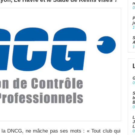
r
0
P
j
1
S
A
1
G
0
S
b
B
0
L
J
L
e la DNCG, ne mâche pas ses mots : « Tout club qui
0