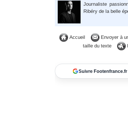
Journaliste passion
Ribéry de la belle é
Accueil
Envoyer à u
taille du texte
D
Suivre Footenfrance.fr