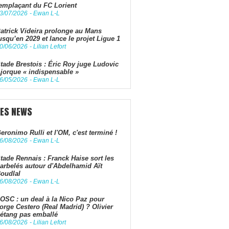
emplaçant du FC Lorient
3/07/2026
-
Ewan L-L
atrick Videira prolonge au Mans
usqu’en 2029 et lance le projet Ligue 1
0/06/2026
-
Lilian Lefort
tade Brestois : Éric Roy juge Ludovic
jorque « indispensable »
6/05/2026
-
Ewan L-L
LES NEWS
eronimo Rulli et l'OM, c'est terminé !
6/08/2026
-
Ewan L-L
tade Rennais : Franck Haise sort les
arbelés autour d'Abdelhamid Aït
oudlal
6/08/2026
-
Ewan L-L
OSC : un deal à la Nico Paz pour
orge Cestero (Real Madrid) ? Olivier
étang pas emballé
6/08/2026
-
Lilian Lefort