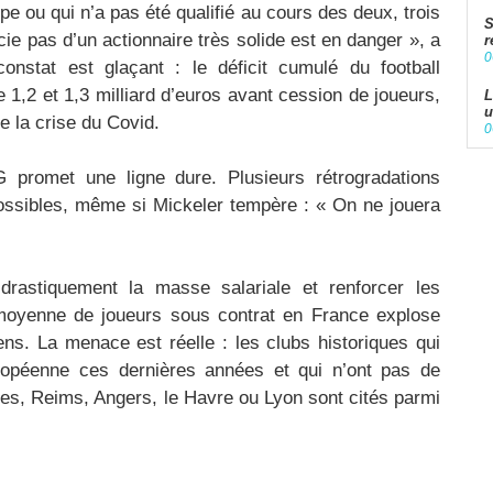
pe ou qui n’a pas été qualifié au cours des deux, trois
S
cie pas d’un actionnaire très solide est en danger », a
r
0
onstat est glaçant : le déficit cumulé du football
e 1,2 et 1,3 milliard d’euros avant cession de joueurs,
L
u
e la crise du Covid.
0
 promet une ligne dure. Plusieurs rétrogradations
ossibles, même si Mickeler tempère : « On ne jouera
drastiquement la masse salariale et renforcer les
 moyenne de joueurs sous contrat en France explose
ns. La menace est réelle : les clubs historiques qui
uropéenne ces dernières années et qui n’ont pas de
es, Reims, Angers, le Havre ou Lyon sont cités parmi