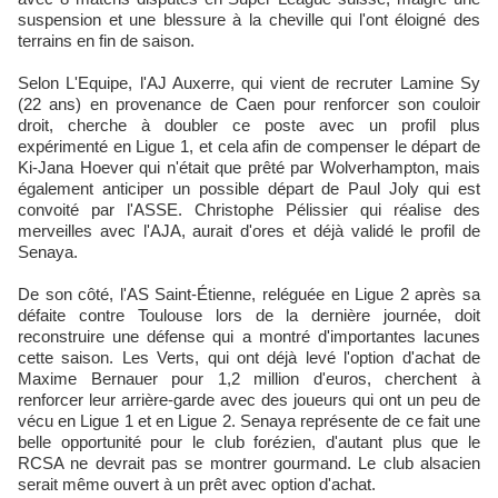
suspension et une blessure à la cheville qui l'ont éloigné des
terrains en fin de saison.
Selon L'Equipe, l'AJ Auxerre, qui vient de recruter Lamine Sy
(22 ans) en provenance de Caen pour renforcer son couloir
droit, cherche à doubler ce poste avec un profil plus
expérimenté en Ligue 1, et cela afin de compenser le départ de
Ki-Jana Hoever qui n'était que prêté par Wolverhampton, mais
également anticiper un possible départ de Paul Joly qui est
convoité par l'ASSE. Christophe Pélissier qui réalise des
merveilles avec l'AJA, aurait d'ores et déjà validé le profil de
Senaya.
De son côté, l'AS Saint-Étienne, reléguée en Ligue 2 après sa
défaite contre Toulouse lors de la dernière journée, doit
reconstruire une défense qui a montré d'importantes lacunes
cette saison. Les Verts, qui ont déjà levé l'option d'achat de
Maxime Bernauer pour 1,2 million d'euros, cherchent à
renforcer leur arrière-garde avec des joueurs qui ont un peu de
vécu en Ligue 1 et en Ligue 2. Senaya représente de ce fait une
belle opportunité pour le club forézien, d'autant plus que le
RCSA ne devrait pas se montrer gourmand. Le club alsacien
serait même ouvert à un prêt avec option d'achat.