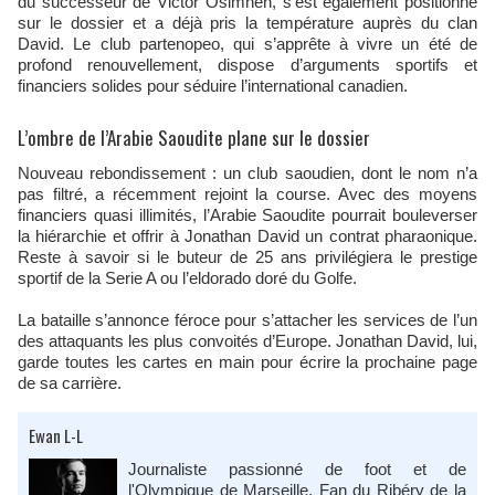
du successeur de Victor Osimhen, s’est également positionné
sur le dossier et a déjà pris la température auprès du clan
David. Le club partenopeo, qui s’apprête à vivre un été de
profond renouvellement, dispose d’arguments sportifs et
financiers solides pour séduire l’international canadien.
L’ombre de l’Arabie Saoudite plane sur le dossier
Nouveau rebondissement : un club saoudien, dont le nom n’a
pas filtré, a récemment rejoint la course. Avec des moyens
financiers quasi illimités, l’Arabie Saoudite pourrait bouleverser
la hiérarchie et offrir à Jonathan David un contrat pharaonique.
Reste à savoir si le buteur de 25 ans privilégiera le prestige
sportif de la Serie A ou l’eldorado doré du Golfe.
La bataille s’annonce féroce pour s’attacher les services de l’un
des attaquants les plus convoités d’Europe. Jonathan David, lui,
garde toutes les cartes en main pour écrire la prochaine page
de sa carrière.
Ewan L-L
Journaliste passionné de foot et de
l'Olympique de Marseille. Fan du Ribéry de la