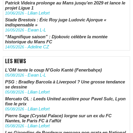
Patrick Videira prolonge au Mans jusqu’en 2029 et lance le
projet Ligue 1
Lilian Lefort
10/06/2026
-
Stade Brestois : Éric Roy juge Ludovic Ajorque «
indispensable »
Ewan L-L
16/05/2026
-
“Magnifique saison” : Djokovic célèbre la montée
historique du Mans FC
Adeline CZ
14/05/2026
-
LES NEWS
L'OM tente le coup N'Golo Kanté (Fenerbahçe)
Ewan L-L
05/08/2026
-
PSG : Bradley Barcola à Liverpool ? Une grosse tendance
se dessine
Lilian Lefort
05/08/2026
-
Mercato OL : Leeds United accélère pour Pavel Sulc, Lyon
fixe le prix
Lilian Lefort
05/08/2026
-
Pierre Sage (Crystal Palace) lorgne sur un ex du FC
Nantes, le Paris FC à l'affût
Lilian Lefort
05/08/2026
-
Les Girondins de Bordeaux persona non grata en National