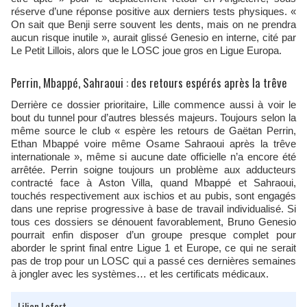
réserve d’une réponse positive aux derniers tests physiques. «
On sait que Benji serre souvent les dents, mais on ne prendra
aucun risque inutile », aurait glissé Genesio en interne, cité par
Le Petit Lillois, alors que le LOSC joue gros en Ligue Europa.
Perrin, Mbappé, Sahraoui : des retours espérés après la trêve
Derrière ce dossier prioritaire, Lille commence aussi à voir le
bout du tunnel pour d’autres blessés majeurs. Toujours selon la
même source le club « espère les retours de Gaëtan Perrin,
Ethan Mbappé voire même Osame Sahraoui après la trêve
internationale », même si aucune date officielle n’a encore été
arrêtée. Perrin soigne toujours un problème aux adducteurs
contracté face à Aston Villa, quand Mbappé et Sahraoui,
touchés respectivement aux ischios et au pubis, sont engagés
dans une reprise progressive à base de travail individualisé. Si
tous ces dossiers se dénouent favorablement, Bruno Genesio
pourrait enfin disposer d’un groupe presque complet pour
aborder le sprint final entre Ligue 1 et Europe, ce qui ne serait
pas de trop pour un LOSC qui a passé ces dernières semaines
à jongler avec les systèmes… et les certificats médicaux.
Lilian Lefort