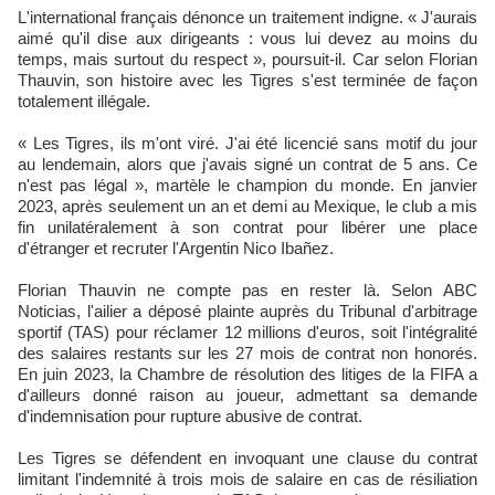
L'international français dénonce un traitement indigne. « J'aurais
aimé qu'il dise aux dirigeants : vous lui devez au moins du
temps, mais surtout du respect », poursuit-il. Car selon Florian
Thauvin, son histoire avec les Tigres s'est terminée de façon
totalement illégale.​
« Les Tigres, ils m'ont viré. J'ai été licencié sans motif du jour
au lendemain, alors que j'avais signé un contrat de 5 ans. Ce
n'est pas légal », martèle le champion du monde. En janvier
2023, après seulement un an et demi au Mexique, le club a mis
fin unilatéralement à son contrat pour libérer une place
d'étranger et recruter l'Argentin Nico Ibañez.​
Florian Thauvin ne compte pas en rester là. Selon ABC
Noticias, l'ailier a déposé plainte auprès du Tribunal d'arbitrage
sportif (TAS) pour réclamer 12 millions d'euros, soit l'intégralité
des salaires restants sur les 27 mois de contrat non honorés.
En juin 2023, la Chambre de résolution des litiges de la FIFA a
d'ailleurs donné raison au joueur, admettant sa demande
d'indemnisation pour rupture abusive de contrat.​
Les Tigres se défendent en invoquant une clause du contrat
limitant l'indemnité à trois mois de salaire en cas de résiliation