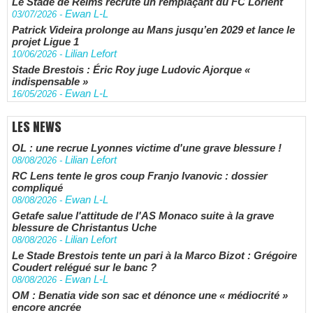
Le Stade de Reims recrute un remplaçant du FC Lorient
Ewan L-L
03/07/2026
-
Patrick Videira prolonge au Mans jusqu’en 2029 et lance le
projet Ligue 1
Lilian Lefort
10/06/2026
-
Stade Brestois : Éric Roy juge Ludovic Ajorque «
indispensable »
Ewan L-L
16/05/2026
-
LES NEWS
OL : une recrue Lyonnes victime d'une grave blessure !
Lilian Lefort
08/08/2026
-
RC Lens tente le gros coup Franjo Ivanovic : dossier
compliqué
Ewan L-L
08/08/2026
-
Getafe salue l'attitude de l'AS Monaco suite à la grave
blessure de Christantus Uche
Lilian Lefort
08/08/2026
-
Le Stade Brestois tente un pari à la Marco Bizot : Grégoire
Coudert relégué sur le banc ?
Ewan L-L
08/08/2026
-
OM : Benatia vide son sac et dénonce une « médiocrité »
encore ancrée