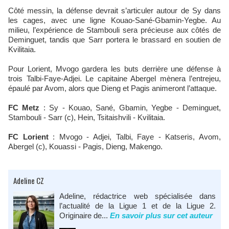
Côté messin, la défense devrait s’articuler autour de Sy dans
les cages, avec une ligne Kouao-Sané-Gbamin-Yegbe. Au
milieu, l’expérience de Stambouli sera précieuse aux côtés de
Deminguet, tandis que Sarr portera le brassard en soutien de
Kvilitaia.
Pour Lorient, Mvogo gardera les buts derrière une défense à
trois Talbi-Faye-Adjei. Le capitaine Abergel mènera l’entrejeu,
épaulé par Avom, alors que Dieng et Pagis animeront l’attaque.
FC Metz
: Sy - Kouao, Sané, Gbamin, Yegbe - Deminguet,
Stambouli - Sarr (c), Hein, Tsitaishvili - Kvilitaia.
FC Lorient
: Mvogo - Adjei, Talbi, Faye - Katseris, Avom,
Abergel (c), Kouassi - Pagis, Dieng, Makengo.
Adeline CZ
Adeline, rédactrice web spécialisée dans
l’actualité de la Ligue 1 et de la Ligue 2.
Originaire de...
En savoir plus sur cet auteur