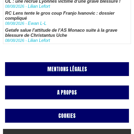
OL : une recrue Lyonnes victime d'une grave blessure !
Lilian Lefort
08/08/2026
-
RC Lens tente le gros coup Franjo Ivanovic : dossier
compliqué
Ewan L-L
08/08/2026
-
Getafe salue l'attitude de l'AS Monaco suite à la grave
blessure de Christantus Uche
Lilian Lefort
08/08/2026
-
MENTIONS LÉGALES
A PROPOS
COOKIES