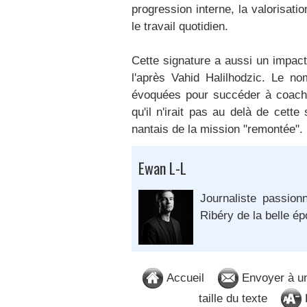
progression interne, la valorisat
le travail quotidien.
Cette signature a aussi un impac
l'après Vahid Halilhodzic. Le no
évoquées pour succéder à coach
qu'il n'irait pas au delà de cett
nantais de la mission "remontée".
Ewan L-L
Journaliste passion
Ribéry de la belle é
Accueil
Envoyer à u
taille du texte
D