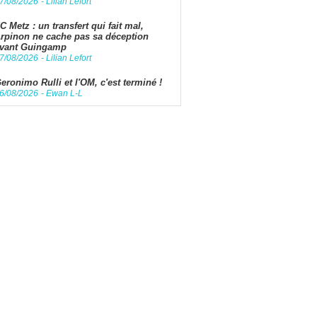
7/08/2026
-
Lilian Lefort
C Metz : un transfert qui fait mal,
rpinon ne cache pas sa déception
vant Guingamp
7/08/2026
-
Lilian Lefort
eronimo Rulli et l'OM, c'est terminé !
6/08/2026
-
Ewan L-L