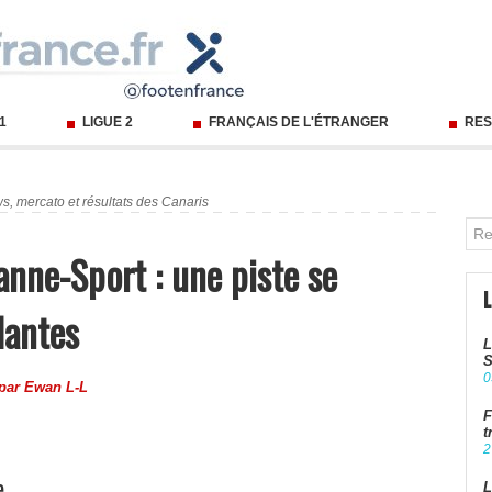
 1
LIGUE 2
FRANÇAIS DE L'ÉTRANGER
RES
s, mercato et résultats des Canaris
anne-Sport : une piste se
Nantes
L
S
0
 par
Ewan L-L
F
t
2
e
L