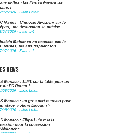
our Abline : les Kita se frottent les
ains !
2/07/2026
-
Lilian Lefort
C Nantes : Chidozie Awaziem sur le
épart, une destination se précise
9/07/2026
-
Ewan L-L
ostafa Mohamed ne respecte pas le
C Nantes, les Kita frappent fort !
7/07/2026
-
Ewan L-L
LES NEWS
S Monaco : 15M€ sur la table pour un
x du FC Rouen ?
7/08/2026
-
Lilian Lefort
S Monaco : un gros pari mercato pour
emplacer Folarin Balogun ?
7/08/2026
-
Lilian Lefort
S Monaco : Filipe Luis met la
ression pour la succession
’Akliouche