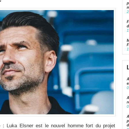
p
m
2
F
d
1
M
F
1
A
e
0
A
r
0
A
p
 : Luka Elsner est le nouvel homme fort du projet
d