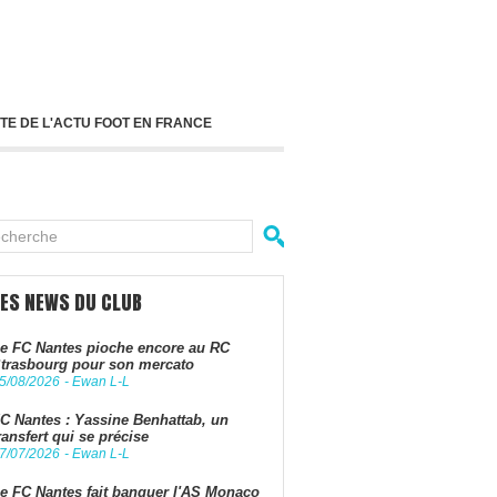
TE DE L'ACTU FOOT EN FRANCE
LES NEWS DU CLUB
e FC Nantes pioche encore au RC
trasbourg pour son mercato
5/08/2026
-
Ewan L-L
C Nantes : Yassine Benhattab, un
ransfert qui se précise
7/07/2026
-
Ewan L-L
e FC Nantes fait banquer l'AS Monaco