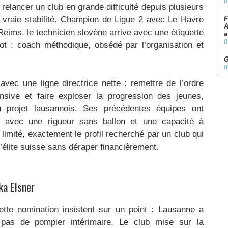
0
 relancer un club en grande difficulté depuis plusieurs
 vraie stabilité. Champion de Ligue 2 avec Le Havre
F
A
Reims, le technicien slovène arrive avec une étiquette
a
0
t : coach méthodique, obsédé par l’organisation et
G
0
vec une ligne directrice nette : remettre de l’ordre
fensive et faire exploser la progression des jeunes,
 projet lausannois. Ses précédentes équipes ont
us, avec une rigueur sans ballon et une capacité à
limité, exactement le profil recherché par un club qui
l’élite suisse sans déraper financièrement.
ka Elsner
tte nomination insistent sur un point : Lausanne a
, pas de pompier intérimaire. Le club mise sur la