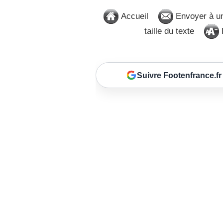
Accueil
Envoyer à u
taille du texte
D
Suivre Footenfrance.fr