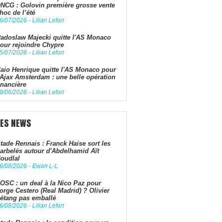
NCG : Golovin première grosse vente
hoc de l’été
6/07/2026
-
Lilian Lefort
adoslaw Majecki quitte l'AS Monaco
our rejoindre Chypre
5/07/2026
-
Lilian Lefort
aio Henrique quitte l'AS Monaco pour
'Ajax Amsterdam : une belle opération
inancière
8/06/2026
-
Lilian Lefort
LES NEWS
tade Rennais : Franck Haise sort les
arbelés autour d'Abdelhamid Aït
oudlal
6/08/2026
-
Ewan L-L
OSC : un deal à la Nico Paz pour
orge Cestero (Real Madrid) ? Olivier
étang pas emballé
6/08/2026
-
Lilian Lefort