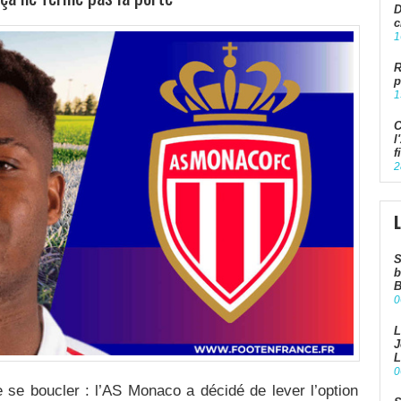
D
c
1
R
p
1
C
l
f
2
S
b
B
0
L
J
L
0
 de se boucler : l’AS Monaco a décidé de lever l’option