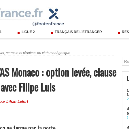
 1
LIGUE 2
FRANÇAIS DE L'ÉTRANGER
RES
ws, mercato et résultats du club monégasque
l'AS Monaco : option levée, clause
avec Filipe Luis
L
L
2
 par
Lilian Lefort
A
t
1
rça ne ferme pas la porte
A