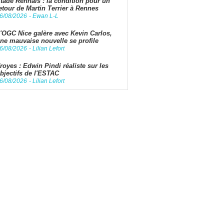
tade Rennais : la condition pour un
etour de Martin Terrier à Rennes
6/08/2026
-
Ewan L-L
'OGC Nice galère avec Kevin Carlos,
ne mauvaise nouvelle se profile
6/08/2026
-
Lilian Lefort
royes : Edwin Pindi réaliste sur les
bjectifs de l'ESTAC
6/08/2026
-
Lilian Lefort