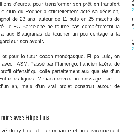
S
llions d’euros, pour transformer son prêt en transfert
r
0
 le club du Rocher a officiellement acté sa décision,
spagnol de 23 ans, auteur de 11 buts en 25 matchs de
L
u
té, le FC Barcelone ne tourne pas complètement la
0
tra aux Blaugranas de toucher un pourcentage à la
T
egard sur son avenir.
o
0
1 et pour le futur coach monégasque, Filipe Luis, en
 avec l’ASM. Passé par Flamengo, l’ancien latéral de
profil offensif qui colle parfaitement aux qualités d’un
Entre les lignes, Monaco envoie un message clair : il
d’un an, mais d’un vrai projet construit autour de
ruire avec Filipe Luis
uvé du rythme, de la confiance et un environnement