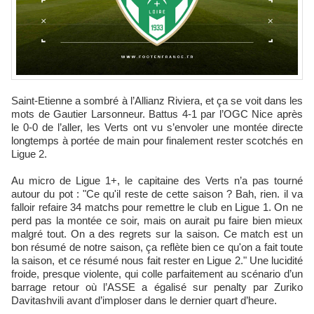
Saint-Etienne a sombré à l’Allianz Riviera, et ça se voit dans les
mots de Gautier Larsonneur. Battus 4-1 par l’OGC Nice après
le 0-0 de l’aller, les Verts ont vu s’envoler une montée directe
longtemps à portée de main pour finalement rester scotchés en
Ligue 2.
Au micro de Ligue 1+, le capitaine des Verts n’a pas tourné
autour du pot : "Ce qu'il reste de cette saison ? Bah, rien. il va
falloir refaire 34 matchs pour remettre le club en Ligue 1. On ne
perd pas la montée ce soir, mais on aurait pu faire bien mieux
malgré tout. On a des regrets sur la saison. Ce match est un
bon résumé de notre saison, ça reflète bien ce qu'on a fait toute
la saison, et ce résumé nous fait rester en Ligue 2." Une lucidité
froide, presque violente, qui colle parfaitement au scénario d’un
barrage retour où l’ASSE a égalisé sur penalty par Zuriko
Davitashvili avant d’imploser dans le dernier quart d’heure.