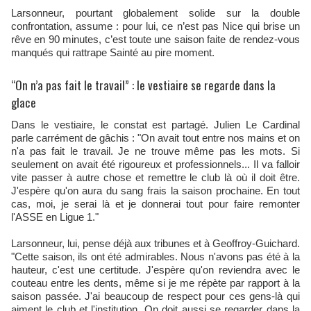
Larsonneur, pourtant globalement solide sur la double
confrontation, assume : pour lui, ce n’est pas Nice qui brise un
rêve en 90 minutes, c’est toute une saison faite de rendez-vous
manqués qui rattrape Sainté au pire moment.
“On n’a pas fait le travail” : le vestiaire se regarde dans la
glace
Dans le vestiaire, le constat est partagé. Julien Le Cardinal
parle carrément de gâchis : "On avait tout entre nos mains et on
n'a pas fait le travail. Je ne trouve même pas les mots. Si
seulement on avait été rigoureux et professionnels... Il va falloir
vite passer à autre chose et remettre le club là où il doit être.
J'espère qu'on aura du sang frais la saison prochaine. En tout
cas, moi, je serai là et je donnerai tout pour faire remonter
l'ASSE en Ligue 1."
Larsonneur, lui, pense déjà aux tribunes et à Geoffroy-Guichard.
"Cette saison, ils ont été admirables. Nous n'avons pas été à la
hauteur, c'est une certitude. J'espère qu'on reviendra avec le
couteau entre les dents, même si je me répète par rapport à la
saison passée. J'ai beaucoup de respect pour ces gens-là qui
aiment le club et l'institution. On doit aussi se regarder dans la