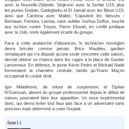
avec la Nouvelle-Zélande, Stojković avec la Serbie U19, plus
les jeunes Dodote, Gadegbeku et El Jamali avec les Bleus U19,
ainsi que Cardona avec Malte). S'ajoutent les blessés :
Bernauer, Ferreira, Lamba, sans oublier Joshua Duffus, touché
aux ischios contre Troyes. Pierre Ekwah, en conflit juridique
avec le club, reste également écarté du groupe.​
Face à cette avalanche d'absences, le technicien norvégien
devra bricoler comme jamais. Brice Maubleu, gardien
remplaçant qui n'a disputé qu'une seule rencontre cette saison,
devrait obtenir sa chance dans les cages à la place de Gautier
Larsonneur. En défense, le jeune Kévin Pedro et Mickaël Nadé
formeraient la charnière centrale, tandis qu'Yvann Maçon
occuperait le couloir droit.​
Igor Miladinovic, de retour de suspension, et Djylian
N'Guessan, absent du groupe professionnel depuis le début de
saison, pourraient faire leur apparition. Un onze expérimental
donc, qui devra éviter tout faux pas face à un adversaire sans
pression mais déterminé à créer l'exploit.​
Ewan L-L