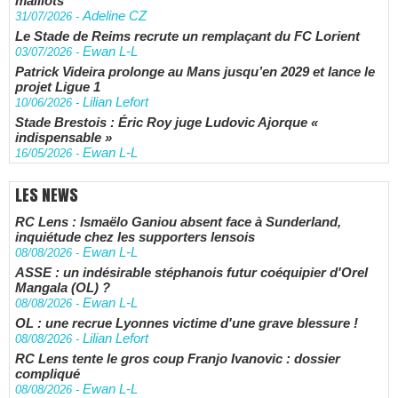
maillots
Adeline CZ
31/07/2026
-
Le Stade de Reims recrute un remplaçant du FC Lorient
Ewan L-L
03/07/2026
-
Patrick Videira prolonge au Mans jusqu’en 2029 et lance le
projet Ligue 1
Lilian Lefort
10/06/2026
-
Stade Brestois : Éric Roy juge Ludovic Ajorque «
indispensable »
Ewan L-L
16/05/2026
-
LES NEWS
RC Lens : Ismaëlo Ganiou absent face à Sunderland,
inquiétude chez les supporters lensois
Ewan L-L
08/08/2026
-
ASSE : un indésirable stéphanois futur coéquipier d'Orel
Mangala (OL) ?
Ewan L-L
08/08/2026
-
OL : une recrue Lyonnes victime d'une grave blessure !
Lilian Lefort
08/08/2026
-
RC Lens tente le gros coup Franjo Ivanovic : dossier
compliqué
Ewan L-L
08/08/2026
-