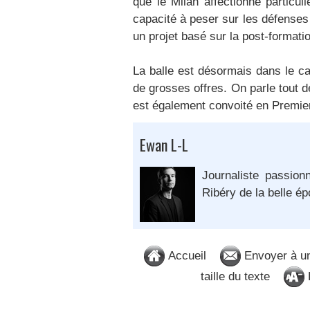
que le Milan affectionne particu
capacité à peser sur les défenses 
un projet basé sur la post-formation
La balle est désormais dans le c
de grosses offres. On parle tout 
est également convoité en Premie
Ewan L-L
Journaliste passion
Ribéry de la belle é
Accueil
Envoyer à u
taille du texte
D