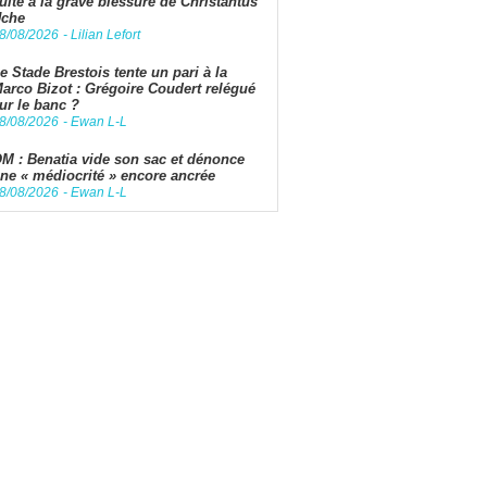
uite à la grave blessure de Christantus
che
8/08/2026
-
Lilian Lefort
e Stade Brestois tente un pari à la
arco Bizot : Grégoire Coudert relégué
ur le banc ?
8/08/2026
-
Ewan L-L
M : Benatia vide son sac et dénonce
ne « médiocrité » encore ancrée
8/08/2026
-
Ewan L-L