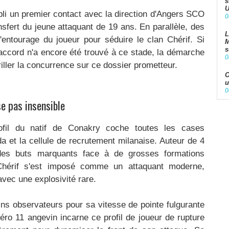
s
U
tabli un premier contact avec la direction d'Angers SCO
0
ansfert du jeune attaquant de 19 ans. En parallèle, des
L
'entourage du joueur pour séduire le clan Chérif. Si
M
s
accord n'a encore été trouvé à ce stade, la démarche
0
iller la concurrence sur ce dossier prometteur.
O
u
0
se pas insensible
ofil du natif de Conakry coche toutes les cases
 et la cellule de recrutement milanaise. Auteur de 4
t des buts marquants face à de grosses formations
hérif s'est imposé comme un attaquant moderne,
vec une explosivité rare.
ns observateurs pour sa vitesse de pointe fulgurante
ro 11 angevin incarne ce profil de joueur de rupture