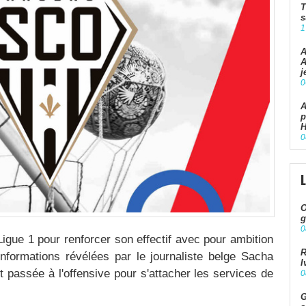
T
s
1
A
A
j
0
A
p
H
0
O
g
0
Ligue 1 pour renforcer son effectif avec pour ambition
R
informations révélées par le journaliste belge Sacha
I
st passée à l'offensive pour s'attacher les services de
0
G