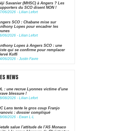
éji Savanier (MHSC) à Angers ? Les
upporters du SCO disent NON !
7/06/2026
-
Lilian Lefort
ngers SCO : Chabane mise sur
nthony Lopes pour encadrer les
eunes
6/06/2026
-
Lilian Lefort
nthony Lopes à Angers SCO : une
iste qui se confirme pour remplacer
ervé Koffi
4/06/2026
-
Justin Favre
LES NEWS
L : une recrue Lyonnes victime d'une
rave blessure !
8/08/2026
-
Lilian Lefort
C Lens tente le gros coup Franjo
vanovic : dossier compliqué
8/08/2026
-
Ewan L-L
etafe salue l'attitude de l'AS Monaco