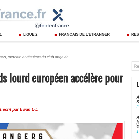
 1
LIGUE 2
FRANÇAIS DE L'ÉTRANGER
RES
ews, mercato et résultats du club angevin
ds lourd européen accélère pour
A
S
2
 écrit par
Ewan L-L
A
j
G
1