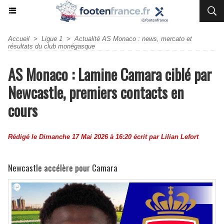
Accueil
>
Ligue 1
>
Actualité AS Monaco : news, mercato et
résultats du club monégasque
AS Monaco : Lamine Camara ciblé par
Newcastle, premiers contacts en
cours
Rédigé le Dimanche 17 Mai 2026 à 16:20 écrit par
Lilian Lefort
Newcastle accélère pour Camara