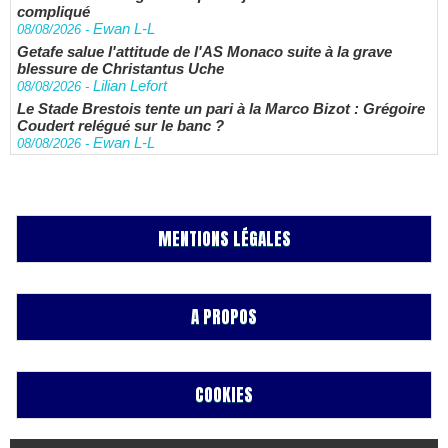
compliqué
Ewan L-L
08/08/2026
-
Getafe salue l'attitude de l'AS Monaco suite à la grave
blessure de Christantus Uche
Lilian Lefort
08/08/2026
-
Le Stade Brestois tente un pari à la Marco Bizot : Grégoire
Coudert relégué sur le banc ?
Ewan L-L
08/08/2026
-
MENTIONS LÉGALES
A PROPOS
COOKIES