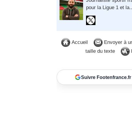
Journaliste sportif 
pour la Ligue 1 et la.
Accueil
Envoyer à u
taille du texte
D
Suivre Footenfrance.fr