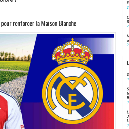
P
2
C
z pour renforcer la Maison Blanche
S
2
M
u
2
G
0
S
b
B
0
L
J
L
0