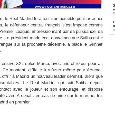
S
r
0
té, le Real Madrid fera tout son possible pour arracher
L
ns, le défenseur central français s’est imposé comme
u
0
 Premier League, impressionnant par sa puissance, sa
que. Le président madrilène, convaincu que Saliba est «
erengue sur la prochaine décennie, a placé le Gunner
s.
fensive XXL selon Marca, avec une offre qui pourrait
s. Ce montant, difficile à refuser même pour Arsenal,
à offrir à Madrid un nouveau leader défensif, alors que
iscutables. Le Real Madrid, qui suit Saliba depuis
ontact avec le joueur et son entourage, et dispose
ité avec Arsenal : en cas de mise sur le marché, les
drid en premier.