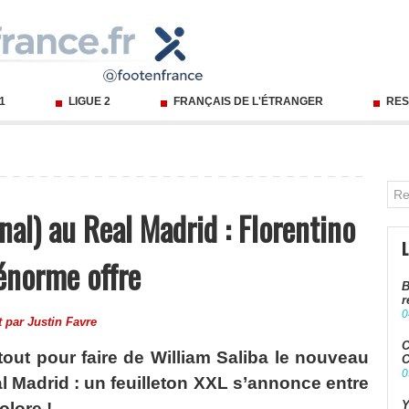
 1
LIGUE 2
FRANÇAIS DE L'ÉTRANGER
RES
nal) au Real Madrid : Florentino
 énorme offre
B
r
0
t par
Justin Favre
C
 tout pour faire de William Saliba le nouveau
C
0
l Madrid : un feuilleton XXL s’annonce entre
Y
olore !