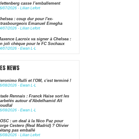
lettenberg casse l’emballement
6/07/2026
-
Lilian Lefort
helsea : coup dur pour l'ex-
trasbourgeois Emanuel Emegha
4/07/2026
-
Lilian Lefort
axence Lacroix va signer à Chelsea :
n joli chèque pour le FC Sochaux
4/07/2026
-
Ewan L-L
LES NEWS
eronimo Rulli et l'OM, c'est terminé !
6/08/2026
-
Ewan L-L
tade Rennais : Franck Haise sort les
arbelés autour d'Abdelhamid Aït
oudlal
6/08/2026
-
Ewan L-L
OSC : un deal à la Nico Paz pour
orge Cestero (Real Madrid) ? Olivier
étang pas emballé
6/08/2026
-
Lilian Lefort