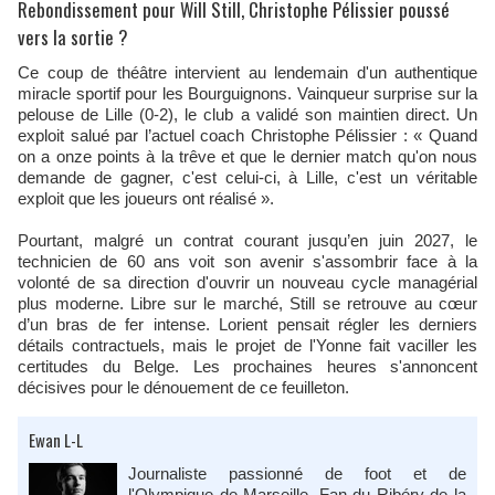
Rebondissement pour Will Still, Christophe Pélissier poussé
vers la sortie ?
Ce coup de théâtre intervient au lendemain d'un authentique
miracle sportif pour les Bourguignons. Vainqueur surprise sur la
pelouse de Lille (0-2), le club a validé son maintien direct. Un
exploit salué par l’actuel coach Christophe Pélissier : « Quand
on a onze points à la trêve et que le dernier match qu'on nous
demande de gagner, c'est celui-ci, à Lille, c'est un véritable
exploit que les joueurs ont réalisé ».
Pourtant, malgré un contrat courant jusqu’en juin 2027, le
technicien de 60 ans voit son avenir s'assombrir face à la
volonté de sa direction d'ouvrir un nouveau cycle managérial
plus moderne. Libre sur le marché, Still se retrouve au cœur
d’un bras de fer intense. Lorient pensait régler les derniers
détails contractuels, mais le projet de l'Yonne fait vaciller les
certitudes du Belge. Les prochaines heures s'annoncent
décisives pour le dénouement de ce feuilleton.
Ewan L-L
Journaliste passionné de foot et de
l'Olympique de Marseille. Fan du Ribéry de la