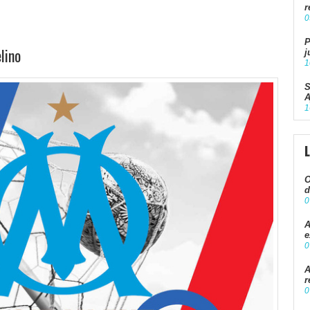
r
0
P
lino
j
1
S
A
1
O
d
0
A
e
0
A
r
0