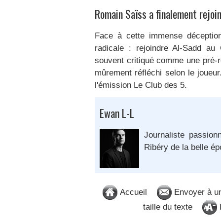
Romain Saïss a finalement rejoin
Face à cette immense déception
radicale : rejoindre Al-Sadd au
souvent critiqué comme une pré-ret
mûrement réfléchi selon le joueur.
l'émission Le Club des 5.
Ewan L-L
Journaliste passion
Ribéry de la belle é
Accueil
Envoyer à u
taille du texte
D