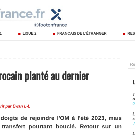
 1
LIGUE 2
FRANÇAIS DE L'ÉTRANGER
RES
rocain planté au dernier
T
o
0
rit par
Ewan L-L
L
doigts de rejoindre l’OM à l’été 2023, mais
s
3
transfert pourtant bouclé. Retour sur un
L