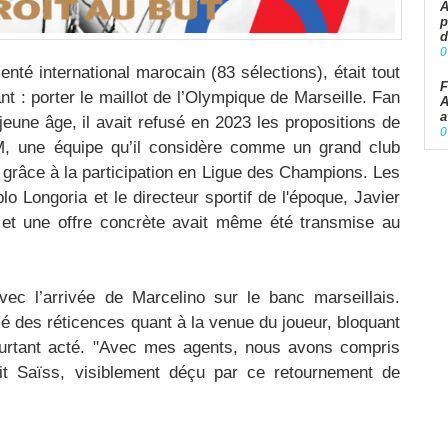
A
p
d
0
té international marocain (83 sélections), était tout
F
nt : porter le maillot de l’Olympique de Marseille. Fan
A
a
eune âge, il avait refusé en 2023 les propositions de
0
’OM, une équipe qu’il considère comme un grand club
e grâce à la participation en Ligue des Champions. Les
o Longoria et le directeur sportif de l'époque, Javier
, et une offre concrète avait même été transmise au
vec l’arrivée de Marcelino sur le banc marseillais.
mé des réticences quant à la venue du joueur, bloquant
pourtant acté. "Avec mes agents, nous avons compris
ait Saïss, visiblement déçu par ce retournement de