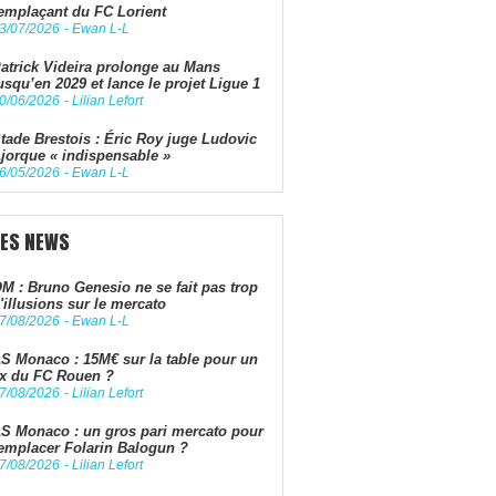
emplaçant du FC Lorient
3/07/2026
-
Ewan L-L
atrick Videira prolonge au Mans
usqu’en 2029 et lance le projet Ligue 1
0/06/2026
-
Lilian Lefort
tade Brestois : Éric Roy juge Ludovic
jorque « indispensable »
6/05/2026
-
Ewan L-L
LES NEWS
M : Bruno Genesio ne se fait pas trop
'illusions sur le mercato
7/08/2026
-
Ewan L-L
S Monaco : 15M€ sur la table pour un
x du FC Rouen ?
7/08/2026
-
Lilian Lefort
S Monaco : un gros pari mercato pour
emplacer Folarin Balogun ?
7/08/2026
-
Lilian Lefort