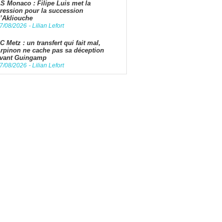
S Monaco : Filipe Luis met la
ression pour la succession
’Akliouche
7/08/2026
-
Lilian Lefort
C Metz : un transfert qui fait mal,
rpinon ne cache pas sa déception
vant Guingamp
7/08/2026
-
Lilian Lefort