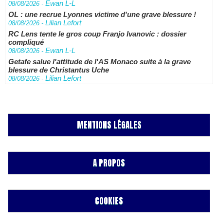
Ewan L-L
08/08/2026
-
OL : une recrue Lyonnes victime d'une grave blessure !
Lilian Lefort
08/08/2026
-
RC Lens tente le gros coup Franjo Ivanovic : dossier
compliqué
Ewan L-L
08/08/2026
-
Getafe salue l'attitude de l'AS Monaco suite à la grave
blessure de Christantus Uche
Lilian Lefort
08/08/2026
-
MENTIONS LÉGALES
A PROPOS
COOKIES