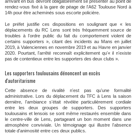
arrivant en bus devront obligatoirement se présenter au point de
rendez-vous fixé à la gare de péage de l'A62 Toulouse Nord à
14h pour être acheminés sous escorte policière.
Le préfet justifie ces dispositions en soulignant que « les
déplacements du RC Lens sont très fréquemment source de
troubles à l'ordre public du fait du comportement violent de
certains supporters », citant des incidents au Mans en juillet
2019, à Valenciennes en novembre 2019 et au Havre en janvier
2020. Pourtant, l'arrêté reconnaît explicitement qu'« il n'existe
pas de contentieux entre les supporters des deux clubs ».
Les supporters toulousains dénoncent un excès
d'autoritarisme
Cette absence de rivalité n'est pas qu'une formalité
administrative. Lors du déplacement du TFC à Lens la saison
dernière, l'ambiance s'était révélée particulièrement cordiale
entre les deux groupes de supporters. Des supporters
toulousains et lensois se sont même restaurés ensemble dans
le centre-ville de Lens, partageant un bon moment dans une
atmosphère conviviale. Un témoignage qui illustre l'absence
totale d'animosité entre ces deux publics.