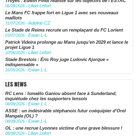
Troyes : Edwin Pindi réaliste sur les objectifs de l'ESTAC
Lilian Lefort
06/08/2026
-
Le Mans FC frappe fort en Ligue 1 avec ses nouveaux
maillots
Adeline CZ
31/07/2026
-
Le Stade de Reims recrute un remplaçant du FC Lorient
Ewan L-L
03/07/2026
-
Patrick Videira prolonge au Mans jusqu’en 2029 et lance le
projet Ligue 1
Lilian Lefort
10/06/2026
-
Stade Brestois : Éric Roy juge Ludovic Ajorque «
indispensable »
Ewan L-L
16/05/2026
-
LES NEWS
RC Lens : Ismaëlo Ganiou absent face à Sunderland,
inquiétude chez les supporters lensois
Ewan L-L
08/08/2026
-
ASSE : un indésirable stéphanois futur coéquipier d'Orel
Mangala (OL) ?
Ewan L-L
08/08/2026
-
OL : une recrue Lyonnes victime d'une grave blessure !
Lilian Lefort
08/08/2026
-