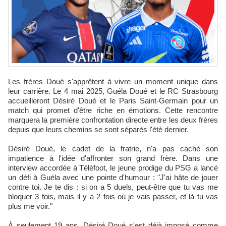
Les frères Doué s'apprêtent à vivre un moment unique dans
leur carrière. Le 4 mai 2025, Guéla Doué et le RC Strasbourg
accueilleront Désiré Doué et le Paris Saint-Germain pour un
match qui promet d'être riche en émotions. Cette rencontre
marquera la première confrontation directe entre les deux frères
depuis que leurs chemins se sont séparés l'été dernier.
Désiré Doué, le cadet de la fratrie, n'a pas caché son
impatience à l'idée d'affronter son grand frère. Dans une
interview accordée à Téléfoot, le jeune prodige du PSG a lancé
un défi à Guéla avec une pointe d'humour : "J'ai hâte de jouer
contre toi. Je te dis : si on a 5 duels, peut-être que tu vas me
bloquer 3 fois, mais il y a 2 fois où je vais passer, et là tu vas
plus me voir."
À seulement 19 ans, Désiré Doué s'est déjà imposé comme