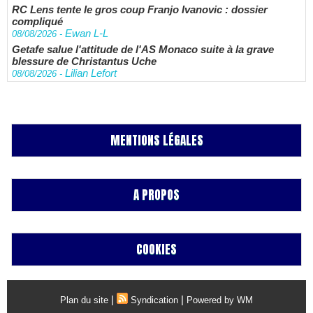
RC Lens tente le gros coup Franjo Ivanovic : dossier
compliqué
Ewan L-L
08/08/2026
-
Getafe salue l'attitude de l'AS Monaco suite à la grave
blessure de Christantus Uche
Lilian Lefort
08/08/2026
-
MENTIONS LÉGALES
A PROPOS
COOKIES
|
|
Plan du site
Syndication
Powered by WM