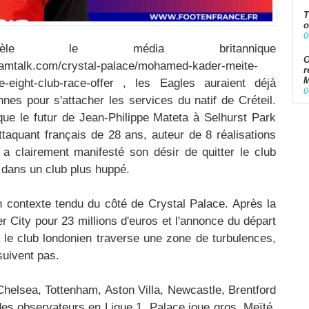
T
o
0
e le média britannique
O
eamtalk.com/crystal-palace/mohamed-kader-meite-
r
M
ace-eight-club-race-offer , les Eagles auraient déjà
0
nnes pour s'attacher les services du natif de Créteil.
que le futur de Jean-Philippe Mateta à Selhurst Park
ttaquant français de 28 ans, auteur de 8 réalisations
a clairement manifesté son désir de quitter le club
 dans un club plus huppé.
n contexte tendu du côté de Crystal Palace. Après la
City pour 23 millions d'euros et l'annonce du départ
, le club londonien traverse une zone de turbulences,
 suivent pas.
helsea, Tottenham, Aston Villa, Newcastle, Brentford
des observateurs en Ligue 1, Palace joue gros. Meïté,