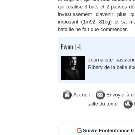
qui totalise 3 buts et 2 passes d
investissement d'avenir plus q
imposant (1m92, 81kg) et sa mat
bataille ne fait que commencer.
Ewan L-L
Journaliste passion
Ribéry de la belle é
Accueil
Envoyer à u
taille du texte
D
Suivre Footenfrance.fr