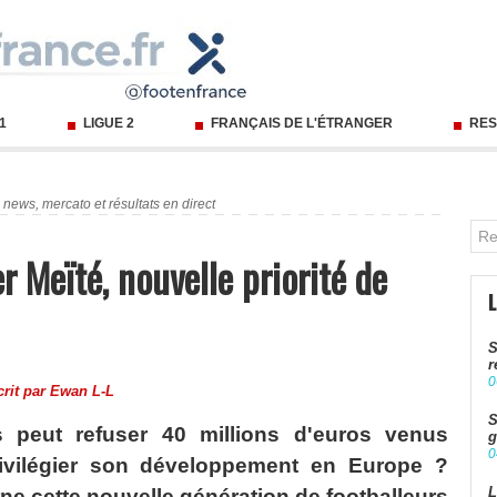
 1
LIGUE 2
FRANÇAIS DE L'ÉTRANGER
RES
 news, mercato et résultats en direct
r Meïté, nouvelle priorité de
S
r
0
crit par
Ewan L-L
S
 peut refuser 40 millions d'euros venus
g
0
rivilégier son développement en Europe ?
L
e cette nouvelle génération de footballeurs