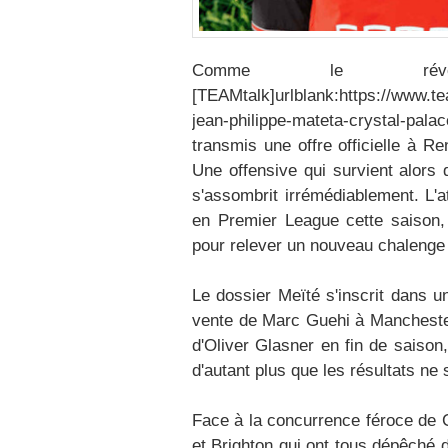
Comme le révèl
[TEAMtalk]urlblank:https://www.t
jean-philippe-mateta-crystal-pal
transmis une offre officielle à Re
Une offensive qui survient alors 
s'assombrit irrémédiablement. L'a
en Premier League cette saison, 
pour relever un nouveau chalenge
Le dossier Meïté s'inscrit dans u
vente de Marc Guehi à Manchester 
d'Oliver Glasner en fin de saison
d'autant plus que les résultats ne
Face à la concurrence féroce de C
et Brighton qui ont tous dépêché 