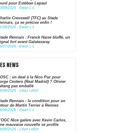
ourd pour Estéban Lepaul
3/08/2026
-
Ewan L-L
harlie Cresswell (TFC) au Stade
ennais, ça se précise enfin !
1/08/2026
-
Ewan L-L
tade Rennais : Franck Haise bluffé, un
ignal fort avant Galatasaray
6/07/2026
-
Ewan L-L
LES NEWS
OSC : un deal à la Nico Paz pour
orge Cestero (Real Madrid) ? Olivier
étang pas emballé
6/08/2026
-
Lilian Lefort
tade Rennais : la condition pour un
etour de Martin Terrier à Rennes
6/08/2026
-
Ewan L-L
'OGC Nice galère avec Kevin Carlos,
ne mauvaise nouvelle se profile
6/08/2026
-
Lilian Lefort