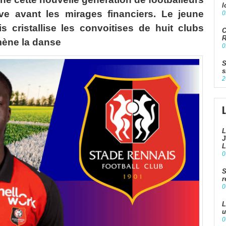
l
ive avant les mirages financiers. Le jeune
0
 cristallise les convoitises de huit clubs
C
R
mène la danse
0
S
s
2
L
J
L
0
S
r
0
L
u
0