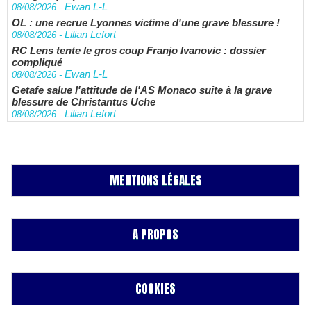
Ewan L-L
08/08/2026
-
OL : une recrue Lyonnes victime d'une grave blessure !
Lilian Lefort
08/08/2026
-
RC Lens tente le gros coup Franjo Ivanovic : dossier
compliqué
Ewan L-L
08/08/2026
-
Getafe salue l'attitude de l'AS Monaco suite à la grave
blessure de Christantus Uche
Lilian Lefort
08/08/2026
-
MENTIONS LÉGALES
A PROPOS
COOKIES