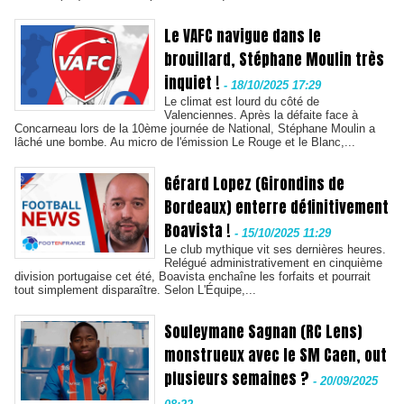
Le VAFC navigue dans le
brouillard, Stéphane Moulin très
inquiet !
-
18/10/2025 17:29
Le climat est lourd du côté de
Valenciennes. Après la défaite face à
Concarneau lors de la 10ème journée de National, Stéphane Moulin a
lâché une bombe. Au micro de l'émission Le Rouge et le Blanc,...
Gérard Lopez (Girondins de
Bordeaux) enterre définitivement
Boavista !
-
15/10/2025 11:29
Le club mythique vit ses dernières heures.
Relégué administrativement en cinquième
division portugaise cet été, Boavista enchaîne les forfaits et pourrait
tout simplement disparaître. Selon L'Équipe,...
Souleymane Sagnan (RC Lens)
monstrueux avec le SM Caen, out
plusieurs semaines ?
-
20/09/2025