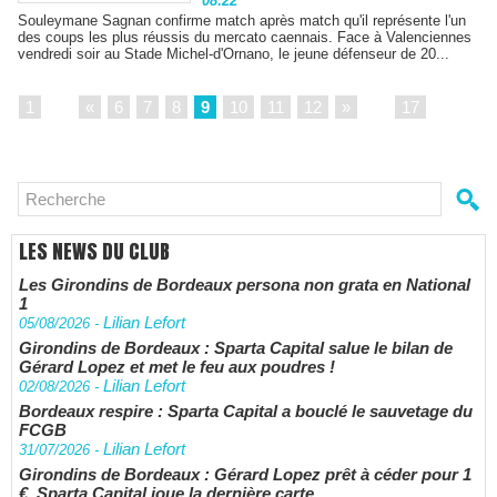
08:22
Souleymane Sagnan confirme match après match qu'il représente l'un
des coups les plus réussis du mercato caennais. Face à Valenciennes
vendredi soir au Stade Michel-d'Ornano, le jeune défenseur de 20...
1
...
«
6
7
8
9
10
11
12
»
...
17
LES NEWS DU CLUB
Les Girondins de Bordeaux persona non grata en National
1
Lilian Lefort
05/08/2026
-
Girondins de Bordeaux : Sparta Capital salue le bilan de
Gérard Lopez et met le feu aux poudres !
Lilian Lefort
02/08/2026
-
Bordeaux respire : Sparta Capital a bouclé le sauvetage du
FCGB
Lilian Lefort
31/07/2026
-
Girondins de Bordeaux : Gérard Lopez prêt à céder pour 1
€, Sparta Capital joue la dernière carte