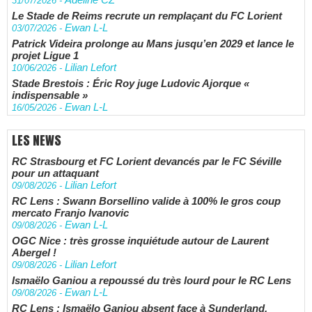
31/07/2026
-
Le Stade de Reims recrute un remplaçant du FC Lorient
Ewan L-L
03/07/2026
-
Patrick Videira prolonge au Mans jusqu’en 2029 et lance le
projet Ligue 1
Lilian Lefort
10/06/2026
-
Stade Brestois : Éric Roy juge Ludovic Ajorque «
indispensable »
Ewan L-L
16/05/2026
-
LES NEWS
RC Strasbourg et FC Lorient devancés par le FC Séville
pour un attaquant
Lilian Lefort
09/08/2026
-
RC Lens : Swann Borsellino valide à 100% le gros coup
mercato Franjo Ivanovic
Ewan L-L
09/08/2026
-
OGC Nice : très grosse inquiétude autour de Laurent
Abergel !
Lilian Lefort
09/08/2026
-
Ismaëlo Ganiou a repoussé du très lourd pour le RC Lens
Ewan L-L
09/08/2026
-
RC Lens : Ismaëlo Ganiou absent face à Sunderland,