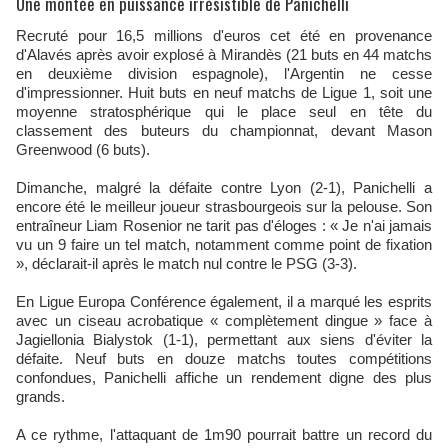
Une montée en puissance irrésistible de Panichelli
Recruté pour 16,5 millions d'euros cet été en provenance
d'Alavés après avoir explosé à Mirandès (21 buts en 44 matchs
en deuxième division espagnole), l'Argentin ne cesse
d'impressionner. Huit buts en neuf matchs de Ligue 1, soit une
moyenne stratosphérique qui le place seul en tête du
classement des buteurs du championnat, devant Mason
Greenwood (6 buts).​
Dimanche, malgré la défaite contre Lyon (2-1), Panichelli a
encore été le meilleur joueur strasbourgeois sur la pelouse. Son
entraîneur Liam Rosenior ne tarit pas d'éloges : « Je n'ai jamais
vu un 9 faire un tel match, notamment comme point de fixation
», déclarait-il après le match nul contre le PSG (3-3).​
En Ligue Europa Conférence également, il a marqué les esprits
avec un ciseau acrobatique « complètement dingue » face à
Jagiellonia Bialystok (1-1), permettant aux siens d'éviter la
défaite. Neuf buts en douze matchs toutes compétitions
confondues, Panichelli affiche un rendement digne des plus
grands.​
A ce rythme, l'attaquant de 1m90 pourrait battre un record du