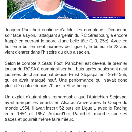
Joaquín Panichelli continue d'affoler les compteurs. Dimanche
soir face à Lyon, l'attaquant argentin du RC Strasbourg a encore
frappé en ouvrant le score d'une belle tête (1-0, 25e). Avec ce
huitième but en neuf journées de Ligue 1, le buteur de 23 ans
vient d'entrer dans l'histoire du club alsacien.​
Selon le compte X Stats Foot, Panichelli est devenu le premier
joueur du RCSA à comptabiliser huit buts après seulement neuf
journées de championnat depuis Ernst Stojaspal en 1954-1955,
qui en avait marqué neuf. Une performance qui n'avait donc
plus été égalée depuis 70 ans à Strasbourg.​
Un exploit d'autant plus remarquable que l'Autrichien Stojaspal
avait marqué les esprits en Alsace. Arrivé après la Coupe du
monde 1954, il avait inscrit 52 buts en Ligue 1 avec le Racing
entre 1954 et 1957. Aujourd'hui, Panichelli marche sur ses
traces et pourrait même faire mieux.​