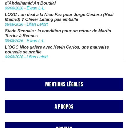
d'Abdelhamid Aït Boudlal
Ewan L-L
06/08/2026
-
LOSC : un deal à la Nico Paz pour Jorge Cestero (Real
Madrid) ? Olivier Létang pas emballé
Lilian Lefort
06/08/2026
-
Stade Rennais : la condition pour un retour de Martin
Terrier à Rennes
Ewan L-L
06/08/2026
-
L'OGC Nice galère avec Kevin Carlos, une mauvaise
nouvelle se profile
Lilian Lefort
06/08/2026
-
MENTIONS LÉGALES
A PROPOS