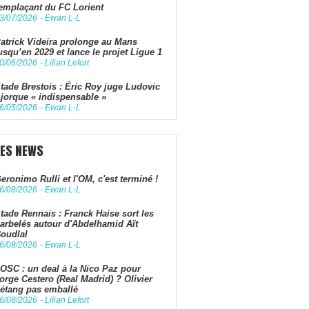
emplaçant du FC Lorient
3/07/2026
-
Ewan L-L
atrick Videira prolonge au Mans
usqu’en 2029 et lance le projet Ligue 1
0/06/2026
-
Lilian Lefort
tade Brestois : Éric Roy juge Ludovic
jorque « indispensable »
6/05/2026
-
Ewan L-L
LES NEWS
eronimo Rulli et l'OM, c'est terminé !
6/08/2026
-
Ewan L-L
tade Rennais : Franck Haise sort les
arbelés autour d'Abdelhamid Aït
oudlal
6/08/2026
-
Ewan L-L
OSC : un deal à la Nico Paz pour
orge Cestero (Real Madrid) ? Olivier
étang pas emballé
6/08/2026
-
Lilian Lefort