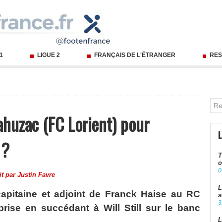
 1
LIGUE 2
FRANÇAIS DE L'ÉTRANGER
RES
ahuzac (FC Lorient) pour
 ?
T
o
0
it par
Justin Favre
L
apitaine et adjoint de Franck Haise au RC
s
3
prise en succédant à Will Still sur le banc
L