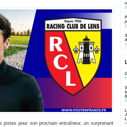
r
0
P
j
1
S
A
1
G
0
S
b
B
0
L
J
L
s pistes pour son prochain entraîneur, un surprenant
0