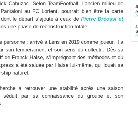
k Cahuzac. Selon TeamFootball, l’ancien milieu de
S
r Pantaloni au FC Lorient, pourrait bien être la carte
r
0
, dont le départ s’ajoute à ceux de
Pierre Dréossi et
ans une phase de reconstruction totale.
L
u
0
personne : arrivé à Lens en 2019 comme joueur, il a
par son tempérament et son sens du collectif. Dès sa
staff de Franck Haise, s’imprégnant des méthodes et du
xpress a été saluée par Haise lui-même, qui louait sa
rship naturel.
cherche à retrouver une stabilité après une saison
c séduit par sa connaissance du groupe et son
s.