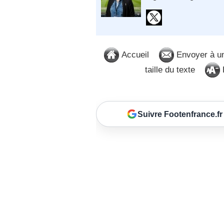
Accueil
Envoyer à u
taille du texte
D
Suivre Footenfrance.fr