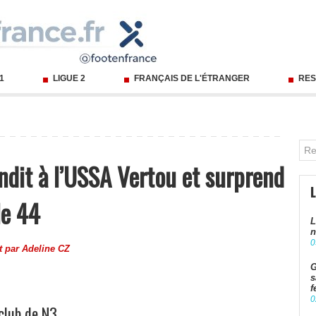
 1
LIGUE 2
FRANÇAIS DE L'ÉTRANGER
RES
ndit à l’USSA Vertou et surprend
le 44
L
n
0
it par
Adeline CZ
G
s
f
0
club de N3