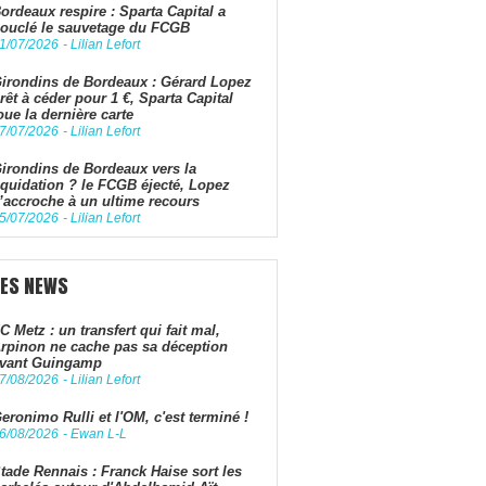
ordeaux respire : Sparta Capital a
ouclé le sauvetage du FCGB
1/07/2026
-
Lilian Lefort
irondins de Bordeaux : Gérard Lopez
rêt à céder pour 1 €, Sparta Capital
oue la dernière carte
7/07/2026
-
Lilian Lefort
irondins de Bordeaux vers la
iquidation ? le FCGB éjecté, Lopez
’accroche à un ultime recours
5/07/2026
-
Lilian Lefort
LES NEWS
C Metz : un transfert qui fait mal,
rpinon ne cache pas sa déception
vant Guingamp
7/08/2026
-
Lilian Lefort
eronimo Rulli et l'OM, c'est terminé !
6/08/2026
-
Ewan L-L
tade Rennais : Franck Haise sort les