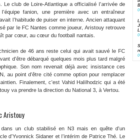
b
 Le club de Loire-Atlantique a officialisé l’arrivée de
B
0
 l’équipe fanion, une première avec un entraîneur
avait l’habitude de puiser en interne. Ancien attaquant
L
J
é par le FC Nantes comme joueur, Aristouy retrouve
L
ît par cœur, au cœur du football nantais.
0
S
echnicien de 46 ans reste celui qui avait sauvé le FC
r
0
avant d’être débarqué quelques mois plus tard malgré
rophique. Son nom revenait déjà avec insistance ces
, au point d’être cité comme option pour remplacer
intien. Finalement, c’est Vahid Halilhodzic qui a été
stouy va prendre la direction du National 3, à Vertou.
c Aristouy
e dans un club stabilisé en N3 mais en quête d’un
cle d’Yvonnick Sidaner et l’intérim de Patrice Thé. Le