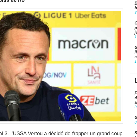
B
b
3
G
p
j
1
G
l
s
1
F
A
a
0
G
0
l 3, l’USSA Vertou a décidé de frapper un grand coup
S