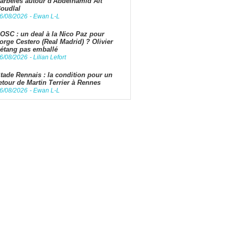
arbelés autour d'Abdelhamid Aït
oudlal
6/08/2026
-
Ewan L-L
OSC : un deal à la Nico Paz pour
orge Cestero (Real Madrid) ? Olivier
étang pas emballé
6/08/2026
-
Lilian Lefort
tade Rennais : la condition pour un
etour de Martin Terrier à Rennes
6/08/2026
-
Ewan L-L