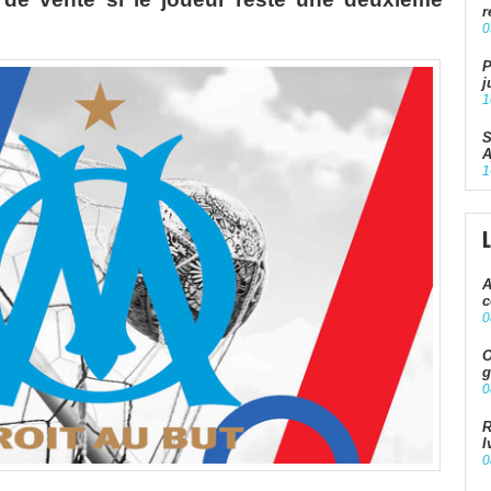
r
0
P
j
1
S
A
1
A
c
0
O
g
0
R
I
0