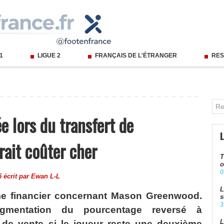
 1
LIGUE 2
FRANÇAIS DE L'ÉTRANGER
RES
e lors du transfert de
ait coûter cher
T
o
0
5 écrit par
Ewan L-L
L
me financier concernant Mason Greenwood.
s
3
ugmentation du pourcentage reversé à
L
de vente si le joueur reste une deuxième