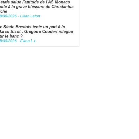
etafe salue l'attitude de l'AS Monaco
uite à la grave blessure de Christantus
che
8/08/2026
-
Lilian Lefort
e Stade Brestois tente un pari à la
arco Bizot : Grégoire Coudert relégué
ur le banc ?
8/08/2026
-
Ewan L-L