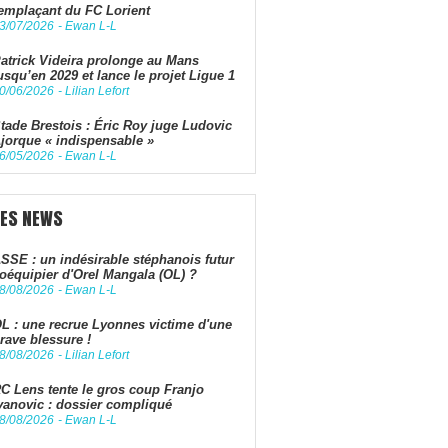
emplaçant du FC Lorient
3/07/2026
-
Ewan L-L
atrick Videira prolonge au Mans
usqu’en 2029 et lance le projet Ligue 1
0/06/2026
-
Lilian Lefort
tade Brestois : Éric Roy juge Ludovic
jorque « indispensable »
6/05/2026
-
Ewan L-L
LES NEWS
SSE : un indésirable stéphanois futur
oéquipier d'Orel Mangala (OL) ?
8/08/2026
-
Ewan L-L
L : une recrue Lyonnes victime d'une
rave blessure !
8/08/2026
-
Lilian Lefort
C Lens tente le gros coup Franjo
vanovic : dossier compliqué
8/08/2026
-
Ewan L-L