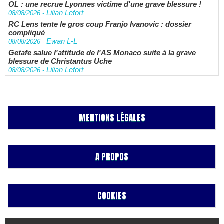
OL : une recrue Lyonnes victime d'une grave blessure !
Lilian Lefort
08/08/2026
-
RC Lens tente le gros coup Franjo Ivanovic : dossier
compliqué
Ewan L-L
08/08/2026
-
Getafe salue l'attitude de l'AS Monaco suite à la grave
blessure de Christantus Uche
Lilian Lefort
08/08/2026
-
MENTIONS LÉGALES
A PROPOS
COOKIES