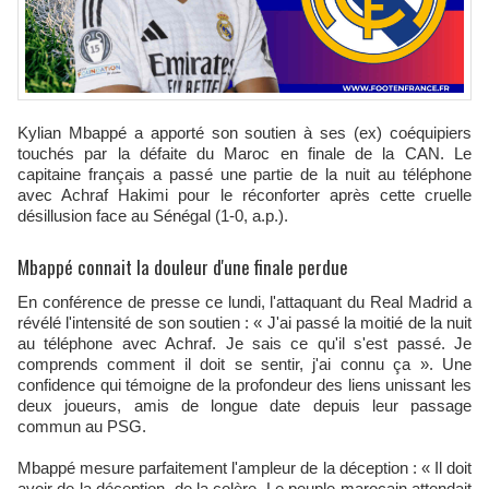
Kylian Mbappé a apporté son soutien à ses (ex) coéquipiers
touchés par la défaite du Maroc en finale de la CAN. Le
capitaine français a passé une partie de la nuit au téléphone
avec Achraf Hakimi pour le réconforter après cette cruelle
désillusion face au Sénégal (1-0, a.p.).
Mbappé connait la douleur d'une finale perdue
En conférence de presse ce lundi, l'attaquant du Real Madrid a
révélé l'intensité de son soutien : « J'ai passé la moitié de la nuit
au téléphone avec Achraf. Je sais ce qu'il s'est passé. Je
comprends comment il doit se sentir, j'ai connu ça ». Une
confidence qui témoigne de la profondeur des liens unissant les
deux joueurs, amis de longue date depuis leur passage
commun au PSG.
Mbappé mesure parfaitement l'ampleur de la déception : « Il doit
avoir de la déception, de la colère. Le peuple marocain attendait