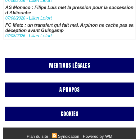
Lilian Lefort
07/08/2026
-
AS Monaco : Filipe Luis met la pression pour la succession
d’Akliouche
Lilian Lefort
07/08/2026
-
FC Metz : un transfert qui fait mal, Arpinon ne cache pas sa
déception avant Guingamp
Lilian Lefort
07/08/2026
-
MENTIONS LÉGALES
A PROPOS
COOKIES
|
|
Plan du site
Syndication
Powered by WM