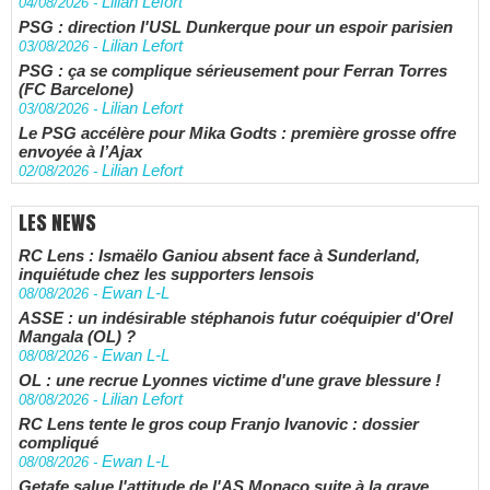
Lilian Lefort
04/08/2026
-
PSG : direction l'USL Dunkerque pour un espoir parisien
Lilian Lefort
03/08/2026
-
PSG : ça se complique sérieusement pour Ferran Torres
(FC Barcelone)
Lilian Lefort
03/08/2026
-
Le PSG accélère pour Mika Godts : première grosse offre
envoyée à l’Ajax
Lilian Lefort
02/08/2026
-
LES NEWS
RC Lens : Ismaëlo Ganiou absent face à Sunderland,
inquiétude chez les supporters lensois
Ewan L-L
08/08/2026
-
ASSE : un indésirable stéphanois futur coéquipier d'Orel
Mangala (OL) ?
Ewan L-L
08/08/2026
-
OL : une recrue Lyonnes victime d'une grave blessure !
Lilian Lefort
08/08/2026
-
RC Lens tente le gros coup Franjo Ivanovic : dossier
compliqué
Ewan L-L
08/08/2026
-
Getafe salue l'attitude de l'AS Monaco suite à la grave