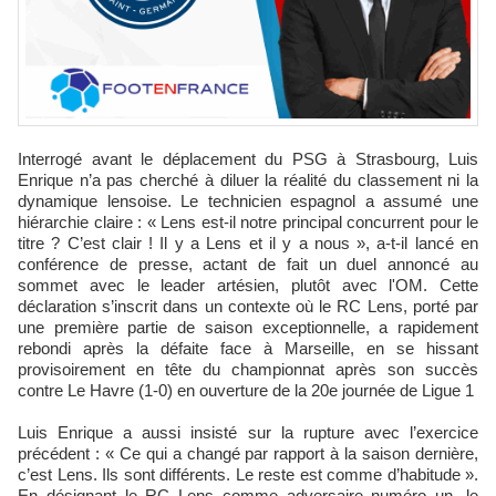
Interrogé avant le déplacement du PSG à Strasbourg, Luis
Enrique n’a pas cherché à diluer la réalité du classement ni la
dynamique lensoise. Le technicien espagnol a assumé une
hiérarchie claire : « Lens est-il notre principal concurrent pour le
titre ? C’est clair ! Il y a Lens et il y a nous », a‑t‑il lancé en
conférence de presse, actant de fait un duel annoncé au
sommet avec le leader artésien, plutôt avec l'OM. Cette
déclaration s’inscrit dans un contexte où le RC Lens, porté par
une première partie de saison exceptionnelle, a rapidement
rebondi après la défaite face à Marseille, en se hissant
provisoirement en tête du championnat après son succès
contre Le Havre (1‑0) en ouverture de la 20e journée de Ligue 1
Luis Enrique a aussi insisté sur la rupture avec l’exercice
précédent : « Ce qui a changé par rapport à la saison dernière,
c’est Lens. Ils sont différents. Le reste est comme d’habitude ».
En désignant le RC Lens comme adversaire numéro un, le