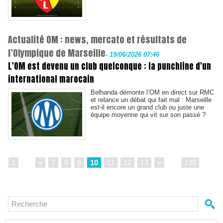
Actualité OM : news, mercato et résultats de
l’Olympique de Marseille
-
19/06/2026 07:46
L'OM est devenu un club quelconque : la punchline d'un
international marocain
Belhanda démonte l’OM en direct sur RMC
et relance un débat qui fait mal : Marseille
est-il encore un grand club ou juste une
équipe moyenne qui vit sur son passé ?
1
...
«
7
8
9
10
11
12
13
»
...
135