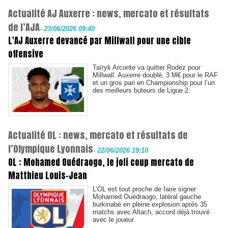
Actualité AJ Auxerre : news, mercato et résultats
de l’AJA
-
23/06/2026 09:40
L'AJ Auxerre devancé par Millwall pour une cible
offensive
Taïryk Arconte va quitter Rodez pour
Millwall. Auxerre doublé, 3 M€ pour le RAF
et un gros pari en Championship pour l’un
des meilleurs buteurs de Ligue 2.
Actualité OL : news, mercato et résultats de
l’Olympique Lyonnais
-
22/06/2026 19:10
OL : Mohamed Ouédraogo, le joli coup mercato de
Matthieu Louis-Jean
L’OL est tout proche de faire signer
Mohamed Ouédraogo, latéral gauche
burkinabè en pleine explosion après 35
matchs avec Altach, accord déjà trouvé
avec le joueur.