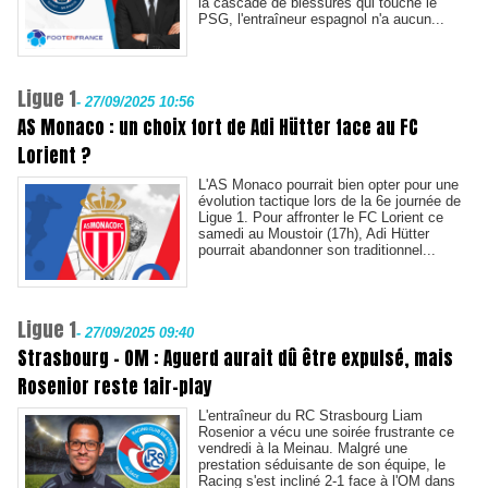
la cascade de blessures qui touche le
PSG, l'entraîneur espagnol n'a aucun...
Ligue 1
-
27/09/2025 10:56
AS Monaco : un choix fort de Adi Hütter face au FC
Lorient ?
L'AS Monaco pourrait bien opter pour une
évolution tactique lors de la 6e journée de
Ligue 1. Pour affronter le FC Lorient ce
samedi au Moustoir (17h), Adi Hütter
pourrait abandonner son traditionnel...
Ligue 1
-
27/09/2025 09:40
Strasbourg - OM : Aguerd aurait dû être expulsé, mais
Rosenior reste fair-play
L'entraîneur du RC Strasbourg Liam
Rosenior a vécu une soirée frustrante ce
vendredi à la Meinau. Malgré une
prestation séduisante de son équipe, le
Racing s'est incliné 2-1 face à l'OM dans