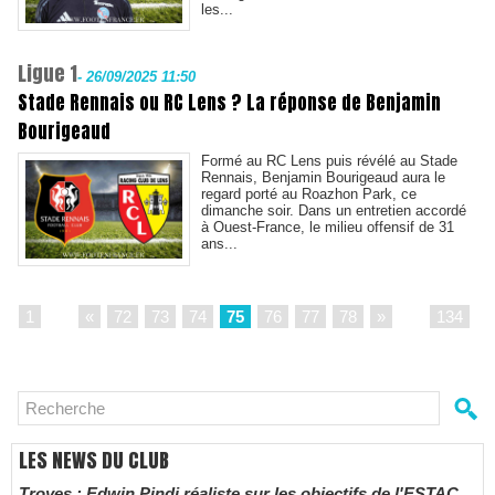
les...
Ligue 1
-
26/09/2025 11:50
Stade Rennais ou RC Lens ? La réponse de Benjamin
Bourigeaud
Formé au RC Lens puis révélé au Stade
Rennais, Benjamin Bourigeaud aura le
regard porté au Roazhon Park, ce
dimanche soir. Dans un entretien accordé
à Ouest-France, le milieu offensif de 31
ans...
1
...
«
72
73
74
75
76
77
78
»
...
134
LES NEWS DU CLUB
Troyes : Edwin Pindi réaliste sur les objectifs de l'ESTAC