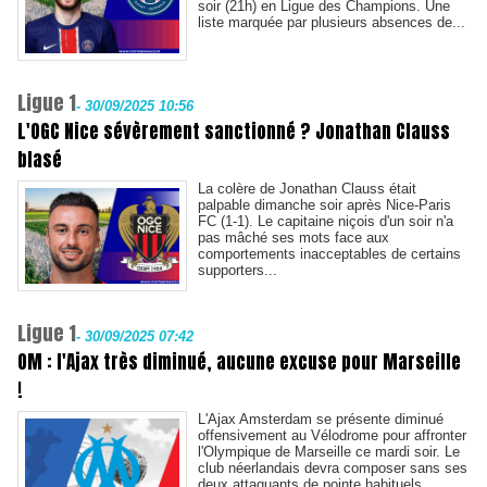
soir (21h) en Ligue des Champions. Une
liste marquée par plusieurs absences de...
Ligue 1
-
30/09/2025 10:56
L'OGC Nice sévèrement sanctionné ? Jonathan Clauss
blasé
La colère de Jonathan Clauss était
palpable dimanche soir après Nice-Paris
FC (1-1). Le capitaine niçois d'un soir n'a
pas mâché ses mots face aux
comportements inacceptables de certains
supporters...
Ligue 1
-
30/09/2025 07:42
OM : l'Ajax très diminué, aucune excuse pour Marseille
!
L'Ajax Amsterdam se présente diminué
offensivement au Vélodrome pour affronter
l'Olympique de Marseille ce mardi soir. Le
club néerlandais devra composer sans ses
deux attaquants de pointe habituels...