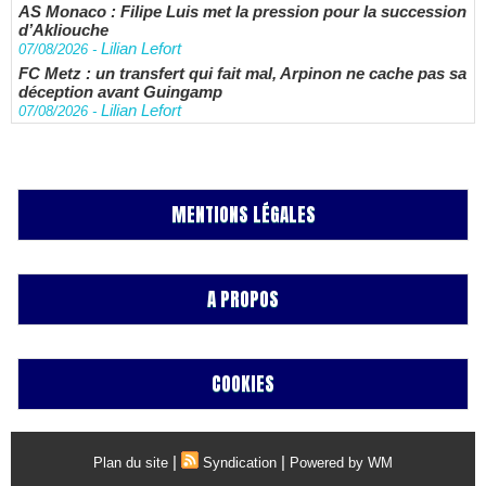
AS Monaco : Filipe Luis met la pression pour la succession
d’Akliouche
Lilian Lefort
07/08/2026
-
FC Metz : un transfert qui fait mal, Arpinon ne cache pas sa
déception avant Guingamp
Lilian Lefort
07/08/2026
-
MENTIONS LÉGALES
A PROPOS
COOKIES
|
|
Plan du site
Syndication
Powered by WM