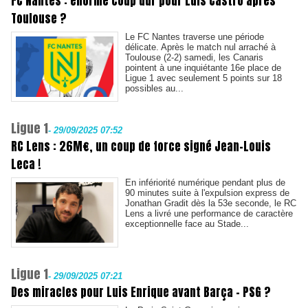
FC Nantes : énorme coup dur pour Luis Castro après
Toulouse ?
Le FC Nantes traverse une période
délicate. Après le match nul arraché à
Toulouse (2-2) samedi, les Canaris
pointent à une inquiétante 16e place de
Ligue 1 avec seulement 5 points sur 18
possibles au...
Ligue 1
-
29/09/2025 07:52
RC Lens : 26M€, un coup de force signé Jean-Louis
Leca !
En infériorité numérique pendant plus de
90 minutes suite à l'expulsion express de
Jonathan Gradit dès la 53e seconde, le RC
Lens a livré une performance de caractère
exceptionnelle face au Stade...
Ligue 1
-
29/09/2025 07:21
Des miracles pour Luis Enrique avant Barça - PSG ?