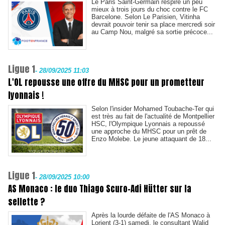
Le Paris Saint-Germain respire un peu
mieux à trois jours du choc contre le FC
Barcelone. Selon Le Parisien, Vitinha
devrait pouvoir tenir sa place mercredi soir
au Camp Nou, malgré sa sortie précoce...
Ligue 1
-
28/09/2025 11:03
L'OL repousse une offre du MHSC pour un prometteur
lyonnais !
Selon l'insider Mohamed Toubache-Ter qui
est très au fait de l'actualité de Montpellier
HSC, l'Olympique Lyonnais a repoussé
une approche du MHSC pour un prêt de
Enzo Molebe. Le jeune attaquant de 18...
Ligue 1
-
28/09/2025 10:00
AS Monaco : le duo Thiago Scuro-Adi Hütter sur la
sellette ?
Après la lourde défaite de l'AS Monaco à
Lorient (3-1) samedi, le consultant Walid