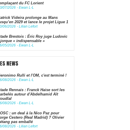
emplaçant du FC Lorient
3/07/2026
-
Ewan L-L
atrick Videira prolonge au Mans
usqu’en 2029 et lance le projet Ligue 1
0/06/2026
-
Lilian Lefort
tade Brestois : Éric Roy juge Ludovic
jorque « indispensable »
6/05/2026
-
Ewan L-L
LES NEWS
eronimo Rulli et l'OM, c'est terminé !
6/08/2026
-
Ewan L-L
tade Rennais : Franck Haise sort les
arbelés autour d'Abdelhamid Aït
oudlal
6/08/2026
-
Ewan L-L
OSC : un deal à la Nico Paz pour
orge Cestero (Real Madrid) ? Olivier
étang pas emballé
6/08/2026
-
Lilian Lefort