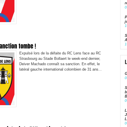
r
0
P
j
1
S
A
anction tombe !
1
Expulsé lors de la défaite du RC Lens face au RC
Strasbourg au Stade Bollaert le week-end dernier,
Deiver Machado connaît sa sanction. En effet, le
latéral gauche international colombien de 31 ans...
G
0
S
b
B
0
L
J
L
0