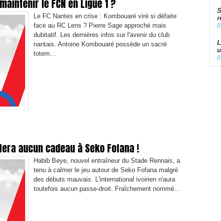
maintenir le FCN en Ligue 1 ?
S
Le FC Nantes en crise : Kombouaré viré si défaite
r
face au RC Lens ? Pierre Sage approché mais
0
dubitatif. Les dernières infos sur l'avenir du club
L
nantais. Antoine Kombouaré possède un sacré
u
totem...
0
 fera aucun cadeau à Seko Fofana !
Habib Beye, nouvel entraîneur du Stade Rennais, a
tenu à calmer le jeu autour de Seko Fofana malgré
des débuts mauvais. L'international ivoirien n'aura
toutefois aucun passe-droit. Fraîchement nommé...