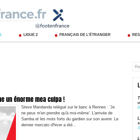
 1
LIGUE 2
FRANÇAIS DE L'ÉTRANGER
RES
he un énorme mea culpa !
T
o
Steve Mandanda relégué sur le banc à Rennes : 'Je
0
ne peux m'en prendre qu'à moi-même'. L'arrivée de
L
Samba et les mots forts du gardien sur son avenir. Le
s
dernier mercato d'hiver a été...
3
L