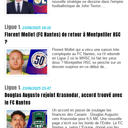
nouvelle stratégie se dessine dans l'empire
footballistique de John Textor....
Ligue 1
-
23/06/2025 16:16
Florent Mollet (FC Nantes) de retour à Montpellier HSC
?
Florent Mollet qui a vécu une saison très
compliquée au FC Nantes, va t'il rebondir
en Ligue 2 où le MHSC lui fait les yeux
doux ? Montpellier HSC se penche sur un
dossier surprise en ce début de...
Ligue 1
-
23/06/2025 15:47
Douglas Augusto rejoint Krasnodar, accord trouvé avec
le FC Nantes
Un accord en passe de soulager les
finances des Canaris : Douglas Augusto
vers Krasnodar pour 6,5 M€. Une nouvelle
page s’écrit sur les bords de l’Erdre. Le FC
Nantes a, selon L'Equipe, donné son feu...