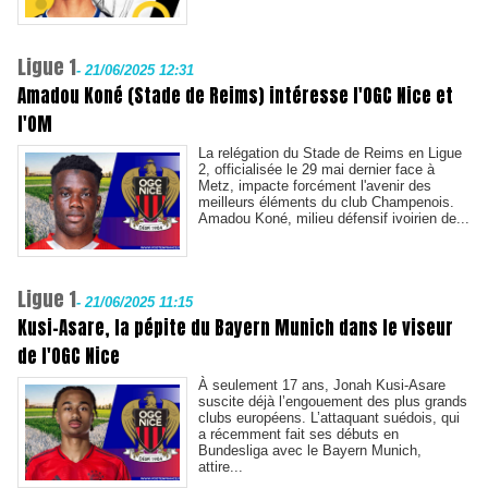
Ligue 1
-
21/06/2025 12:31
Amadou Koné (Stade de Reims) intéresse l'OGC Nice et
l'OM
La relégation du Stade de Reims en Ligue
2, officialisée le 29 mai dernier face à
Metz, impacte forcément l'avenir des
meilleurs éléments du club Champenois.
Amadou Koné, milieu défensif ivoirien de...
Ligue 1
-
21/06/2025 11:15
Kusi-Asare, la pépite du Bayern Munich dans le viseur
de l'OGC Nice
À seulement 17 ans, Jonah Kusi-Asare
suscite déjà l’engouement des plus grands
clubs européens. L’attaquant suédois, qui
a récemment fait ses débuts en
Bundesliga avec le Bayern Munich,
attire...