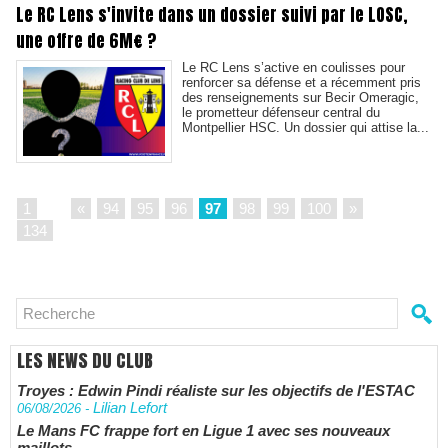
Le RC Lens s'invite dans un dossier suivi par le LOSC,
une offre de 6M€ ?
Le RC Lens s’active en coulisses pour
renforcer sa défense et a récemment pris
des renseignements sur Becir Omeragic,
le prometteur défenseur central du
Montpellier HSC. Un dossier qui attise la...
1
...
«
94
95
96
97
98
99
100
»
...
134
LES NEWS DU CLUB
Troyes : Edwin Pindi réaliste sur les objectifs de l'ESTAC
Lilian Lefort
06/08/2026
-
Le Mans FC frappe fort en Ligue 1 avec ses nouveaux
maillots