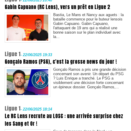
-
22/06/2025 20:40
Gabin Capuano (RC Lens), vers un prêt en Ligue 2
Bastia, Le Mans et Nancy aux aguets : la
bataille commence pour le buteur lensois
Gabin Capuano. Gabin Capuano,
l'attaquant de 19 ans qui a réalisé une
bonne saison sur le plan individuel avec
la...
Ligue 1
-
22/06/2025 19:33
Gonçalo Ramos (PSG), c'est la grosse news du jour !
Gonçalo Ramos a pris une grande décision
concernant son avenir. Un départ du PSG
? Luis Enrique a tranché. Le PSG a
visiblement une décision forte concernant
un épineux dossier. Gonçalo Ramos,...
Ligue 1
-
22/06/2025 18:14
Le RC Lens recrute au LOSC : une arrivée surprise chez
les Sang et Or !