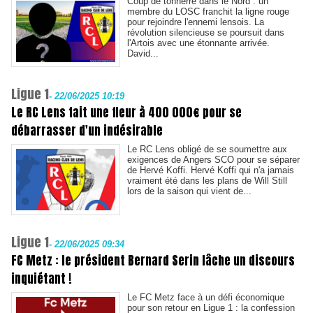
Coup de tonnerre dans le Nord : un
membre du LOSC franchit la ligne rouge
pour rejoindre l'ennemi lensois. La
révolution silencieuse se poursuit dans
l'Artois avec une étonnante arrivée.
David...
Ligue 1
-
22/06/2025 10:19
Le RC Lens fait une fleur à 400 000€ pour se
débarrasser d'un indésirable
Le RC Lens obligé de se soumettre aux
exigences de Angers SCO pour se séparer
de Hervé Koffi. Hervé Koffi qui n'a jamais
vraiment été dans les plans de Will Still
lors de la saison qui vient de...
Ligue 1
-
22/06/2025 09:34
FC Metz : le président Bernard Serin lâche un discours
inquiétant !
Le FC Metz face à un défi économique
pour son retour en Ligue 1 : la confession