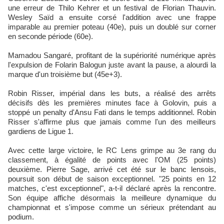
une erreur de Thilo Kehrer et un festival de Florian Thauvin.
Wesley Saïd a ensuite corsé l'addition avec une frappe
imparable au premier poteau (40e), puis un doublé sur corner
en seconde période (60e).​
Mamadou Sangaré, profitant de la supériorité numérique après
l'expulsion de Folarin Balogun juste avant la pause, a alourdi la
marque d'un troisième but (45e+3).
Robin Risser, impérial dans les buts, a réalisé des arrêts
décisifs dès les premières minutes face à Golovin, puis a
stoppé un penalty d'Ansu Fati dans le temps additionnel. Robin
Risser s'affirme plus que jamais comme l'un des meilleurs
gardiens de Ligue 1.
Avec cette large victoire, le RC Lens grimpe au 3e rang du
classement, à égalité de points avec l'OM (25 points)
deuxième. Pierre Sage, arrivé cet été sur le banc lensois,
poursuit son début de saison exceptionnel. "25 points en 12
matches, c'est exceptionnel", a-t-il déclaré après la rencontre.
Son équipe affiche désormais la meilleure dynamique du
championnat et s'impose comme un sérieux prétendant au
podium.​