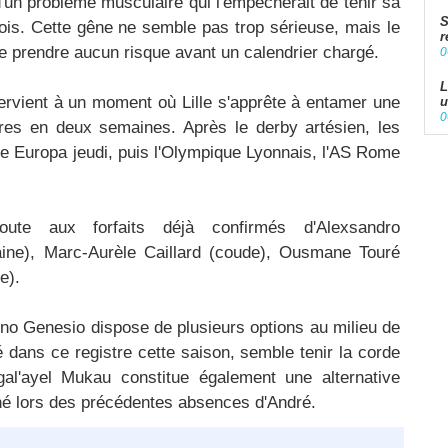
'un problème musculaire qui l'empêcherait de tenir sa
S
illois. Cette gêne ne semble pas trop sérieuse, mais le
r
e prendre aucun risque avant un calendrier chargé.
0
L
ervient à un moment où Lille s'apprête à entamer une
u
0
res en deux semaines. Après le derby artésien, les
e Europa jeudi, puis l'Olympique Lyonnais, l'AS Rome
oute aux forfaits déjà confirmés d'Alexsandro
ine), Marc-Aurèle Caillard (coude), Ousmane Touré
e).
no Genesio dispose de plusieurs options au milieu de
sé dans ce registre cette saison, semble tenir la corde
al'ayel Mukau constitue également une alternative
ligné lors des précédentes absences d'André.