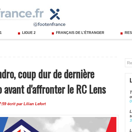
 1
LIGUE 2
FRANÇAIS DE L'ÉTRANGER
RES
dro, coup dur de dernière
 avant d'affronter le RC Lens
T
o
0
:59 écrit par
Lilian Lefort
L
s
3
L