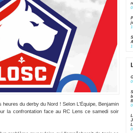
r
0
P
j
1
S
A
1
G
0
S
b
B
 heures du derby du Nord ! Selon L'Équipe, Benjamin
0
pour la confrontation face au RC Lens ce samedi soir
L
J
L
0