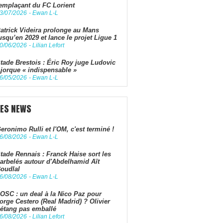
emplaçant du FC Lorient
3/07/2026
-
Ewan L-L
atrick Videira prolonge au Mans
usqu’en 2029 et lance le projet Ligue 1
0/06/2026
-
Lilian Lefort
tade Brestois : Éric Roy juge Ludovic
jorque « indispensable »
6/05/2026
-
Ewan L-L
LES NEWS
eronimo Rulli et l'OM, c'est terminé !
6/08/2026
-
Ewan L-L
tade Rennais : Franck Haise sort les
arbelés autour d'Abdelhamid Aït
oudlal
6/08/2026
-
Ewan L-L
OSC : un deal à la Nico Paz pour
orge Cestero (Real Madrid) ? Olivier
étang pas emballé
6/08/2026
-
Lilian Lefort