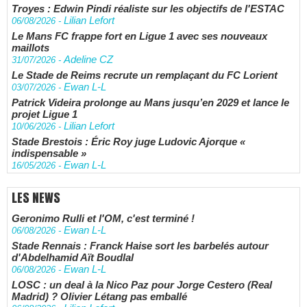
Troyes : Edwin Pindi réaliste sur les objectifs de l'ESTAC
Lilian Lefort
06/08/2026
-
Le Mans FC frappe fort en Ligue 1 avec ses nouveaux
maillots
Adeline CZ
31/07/2026
-
Le Stade de Reims recrute un remplaçant du FC Lorient
Ewan L-L
03/07/2026
-
Patrick Videira prolonge au Mans jusqu’en 2029 et lance le
projet Ligue 1
Lilian Lefort
10/06/2026
-
Stade Brestois : Éric Roy juge Ludovic Ajorque «
indispensable »
Ewan L-L
16/05/2026
-
LES NEWS
Geronimo Rulli et l'OM, c'est terminé !
Ewan L-L
06/08/2026
-
Stade Rennais : Franck Haise sort les barbelés autour
d'Abdelhamid Aït Boudlal
Ewan L-L
06/08/2026
-
LOSC : un deal à la Nico Paz pour Jorge Cestero (Real
Madrid) ? Olivier Létang pas emballé