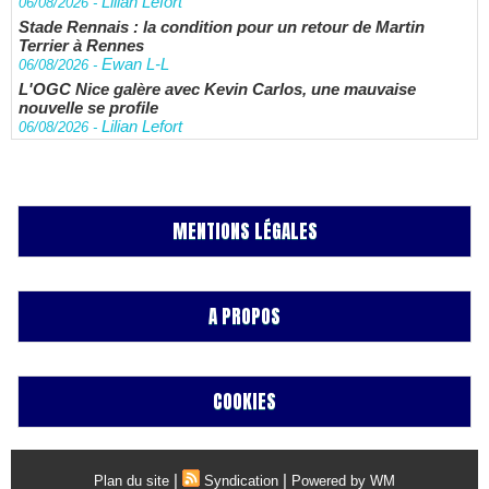
Lilian Lefort
06/08/2026
-
Stade Rennais : la condition pour un retour de Martin
Terrier à Rennes
Ewan L-L
06/08/2026
-
L'OGC Nice galère avec Kevin Carlos, une mauvaise
nouvelle se profile
Lilian Lefort
06/08/2026
-
MENTIONS LÉGALES
A PROPOS
COOKIES
|
|
Plan du site
Syndication
Powered by WM