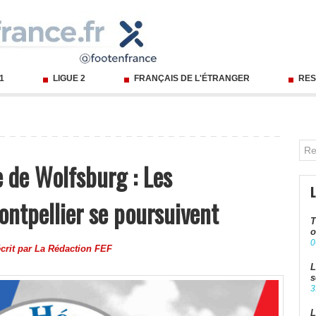
 1
LIGUE 2
FRANÇAIS DE L'ÉTRANGER
RES
e de Wolfsburg : Les
ontpellier se poursuivent
T
o
0
crit par
La Rédaction FEF
L
s
3
L