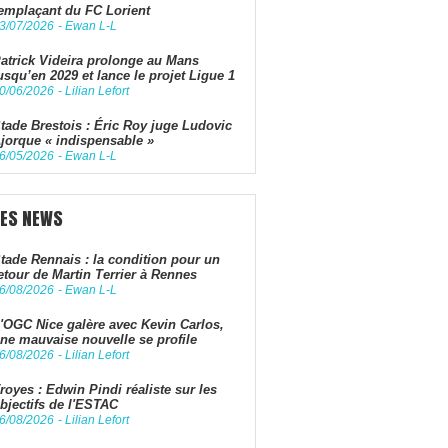
emplaçant du FC Lorient
3/07/2026
-
Ewan L-L
atrick Videira prolonge au Mans
usqu’en 2029 et lance le projet Ligue 1
0/06/2026
-
Lilian Lefort
tade Brestois : Éric Roy juge Ludovic
jorque « indispensable »
6/05/2026
-
Ewan L-L
LES NEWS
tade Rennais : la condition pour un
etour de Martin Terrier à Rennes
6/08/2026
-
Ewan L-L
'OGC Nice galère avec Kevin Carlos,
ne mauvaise nouvelle se profile
6/08/2026
-
Lilian Lefort
royes : Edwin Pindi réaliste sur les
bjectifs de l'ESTAC
6/08/2026
-
Lilian Lefort