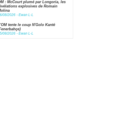
M : McCourt plumé par Longoria, les
évélations explosives de Romain
olina
6/08/2026
-
Ewan L-L
'OM tente le coup N'Golo Kanté
Fenerbahçe)
5/08/2026
-
Ewan L-L