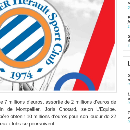
r
0
P
j
1
S
A
1
S
r
0
L
u
e 7 millions d’euros, assortie de 2 millions d’euros de
0
in de Montpellier, Joris Chotard, selon L'Equipe.
T
ère obtenir 10 millions d’euros pour son joueur de 22
o
0
deux clubs se poursuivent.