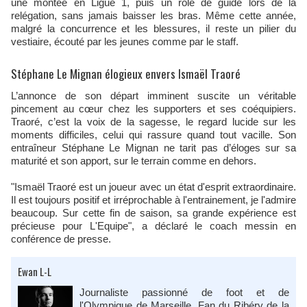
une montée en Ligue 1, puis un rôle de guide lors de la
relégation, sans jamais baisser les bras. Même cette année,
malgré la concurrence et les blessures, il reste un pilier du
vestiaire, écouté par les jeunes comme par le staff.
Stéphane Le Mignan élogieux envers Ismaël Traoré
L’annonce de son départ imminent suscite un véritable
pincement au cœur chez les supporters et ses coéquipiers.
Traoré, c’est la voix de la sagesse, le regard lucide sur les
moments difficiles, celui qui rassure quand tout vacille. Son
entraîneur Stéphane Le Mignan ne tarit pas d’éloges sur sa
maturité et son apport, sur le terrain comme en dehors.
"Ismaël Traoré est un joueur avec un état d'esprit extraordinaire.
Il est toujours positif et irréprochable à l'entrainement, je l'admire
beaucoup. Sur cette fin de saison, sa grande expérience est
précieuse pour L'Equipe", a déclaré le coach messin en
conférence de presse.
Ewan L-L
Journaliste passionné de foot et de
l'Olympique de Marseille. Fan du Ribéry de la